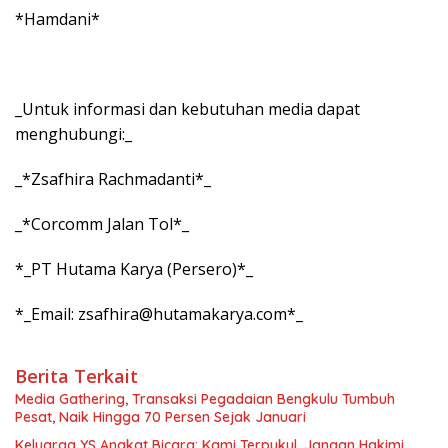
*Hamdani*
_Untuk informasi dan kebutuhan media dapat
menghubungi:_
_*Zsafhira Rachmadanti*_
_*Corcomm Jalan Tol*_
*_PT Hutama Karya (Persero)*_
*_Email: zsafhira@hutamakarya.com*_
Berita Terkait
Media Gathering, Transaksi Pegadaian Bengkulu Tumbuh
Pesat, Naik Hingga 70 Persen Sejak Januari
Keluarga YS Angkat Bicara: Kami Terpukul, Jangan Hakimi