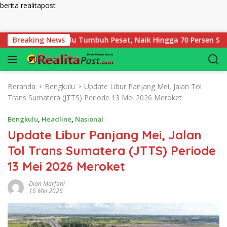
berita realitapost
Langsung ke konten
ian Bengkulu Tumbuh Pesat, Naik Hingga 70 Persen Sejak Janua
Breaking News
Beranda
Bengkulu
Update Libur Panjang Mei, Jalan Tol
Trans Sumatera (JTTS) Periode 13 Mei 2026 Meroket
Bengkulu
,
Headline
,
Nasional
Update Libur Panjang Mei, Jalan
Tol Trans Sumatera (JTTS) Periode
13 Mei 2026 Meroket
Dian Marfani
15 Mei 2026