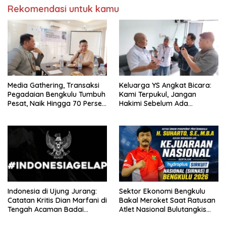
Rekomendasi untuk kamu
Media Gathering, Transaksi
Keluarga YS Angkat Bicara:
Pegadaian Bengkulu Tumbuh
Kami Terpukul, Jangan
Pesat, Naik Hingga 70 Persen
Hakimi Sebelum Ada
Sejak Januari
Klarifikasi
Indonesia di Ujung Jurang:
Sektor Ekonomi Bengkulu
Catatan Kritis Dian Marfani di
Bakal Meroket Saat Ratusan
Tengah Acaman Badai
Atlet Nasional Bulutangkis
Ekonomi
Ikuti SIRNAS B