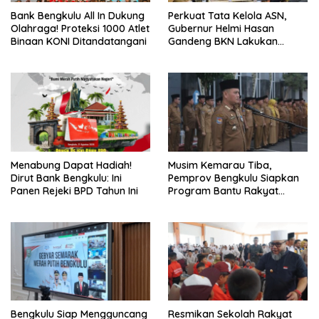
Bank Bengkulu All In Dukung
Perkuat Tata Kelola ASN,
Olahraga! Proteksi 1000 Atlet
Gubernur Helmi Hasan
Binaan KONI Ditandatangani
Gandeng BKN Lakukan
Evaluasi Kinerja Berkala
Menabung Dapat Hadiah!
Musim Kemarau Tiba,
Dirut Bank Bengkulu: Ini
Pemprov Bengkulu Siapkan
Panen Rejeki BPD Tahun Ini
Program Bantu Rakyat
“Distribusi Air Bersih”
Bengkulu Siap Mengguncang
Resmikan Sekolah Rakyat