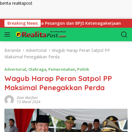
berita realitapost
Langsung ke konten
bbani Tanpa Pesangon dan BPJS Ketenagakerjaan
Breaking News
Korups
Beranda
Advertorial
Wagub Harap Peran Satpol PP
Maksimal Penegakkan Perda
Advertorial
,
Olahraga
,
Pemerintahan
,
Politik
Wagub Harap Peran Satpol PP
Maksimal Penegakkan Perda
Dian Marfani
15 Maret 2024