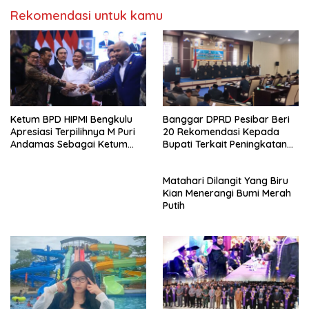
Rekomendasi untuk kamu
Ketum BPD HIPMI Bengkulu
Banggar DPRD Pesibar Beri
Apresiasi Terpilihnya M Puri
20 Rekomendasi Kepada
Andamas Sebagai Ketum
Bupati Terkait Peningkatan
BPD Sumsel
PAD Percepatan
Pembangunan
Matahari Dilangit Yang Biru
Kian Menerangi Bumi Merah
Putih