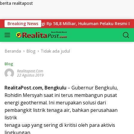
berita realitapost
Langsung ke konten
ut Ganti Rugi Rp 58,8 Milliar, Hukuman Pelaku Resmi Diperbera
Breaking News
Beranda
Blog
Tidak ada judul
Blog
Realitapost.com
22 Agustus 2019
RealitaPost.com, Bengkulu
– Gubernur Bengkulu,
Rohidin Mersyah saat ini terus membangun pusat
energi geothermal. Ini merupakan solusi dari
pembangkit listrik tenaga air, bahkan perusahaan
listrik
tenaga uap yang sering di kritisi oleh para aktivis
lingkungan.