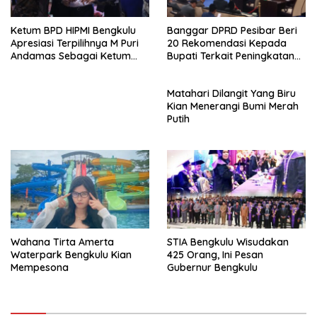
Ketum BPD HIPMI Bengkulu
Banggar DPRD Pesibar Beri
Apresiasi Terpilihnya M Puri
20 Rekomendasi Kepada
Andamas Sebagai Ketum
Bupati Terkait Peningkatan
BPD Sumsel
PAD Percepatan
Pembangunan
Matahari Dilangit Yang Biru
Kian Menerangi Bumi Merah
Putih
Wahana Tirta Amerta
STIA Bengkulu Wisudakan
Waterpark Bengkulu Kian
425 Orang, Ini Pesan
Mempesona
Gubernur Bengkulu