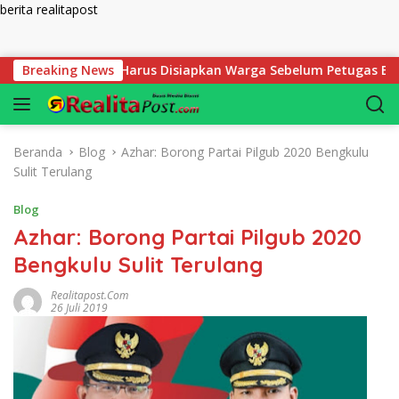
berita realitapost
Langsung ke konten
t Mutlak yang Harus Disiapkan Warga Sebelum Petugas BPN Ukur
Breaking News
Beranda
Blog
Azhar: Borong Partai Pilgub 2020 Bengkulu
Sulit Terulang
Blog
Azhar: Borong Partai Pilgub 2020
Bengkulu Sulit Terulang
Realitapost.com
26 Juli 2019