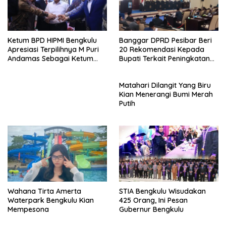
Ketum BPD HIPMI Bengkulu
Banggar DPRD Pesibar Beri
Apresiasi Terpilihnya M Puri
20 Rekomendasi Kepada
Andamas Sebagai Ketum
Bupati Terkait Peningkatan
BPD Sumsel
PAD Percepatan
Pembangunan
Matahari Dilangit Yang Biru
Kian Menerangi Bumi Merah
Putih
Wahana Tirta Amerta
STIA Bengkulu Wisudakan
Waterpark Bengkulu Kian
425 Orang, Ini Pesan
Mempesona
Gubernur Bengkulu