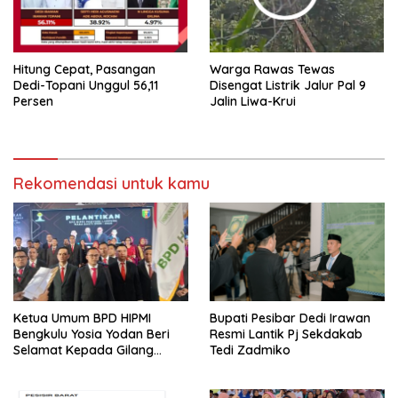
Hitung Cepat, Pasangan
Warga Rawas Tewas
Dedi-Topani Unggul 56,11
Disengat Listrik Jalur Pal 9
Persen
Jalin Liwa-Krui
Rekomendasi untuk kamu
Ketua Umum BPD HIPMI
Bupati Pesibar Dedi Irawan
Bengkulu Yosia Yodan Beri
Resmi Lantik Pj Sekdakab
Selamat Kepada Gilang
Tedi Zadmiko
Ramadhan Dilantik Jadi
Ketum BPD HIPMI Lampung