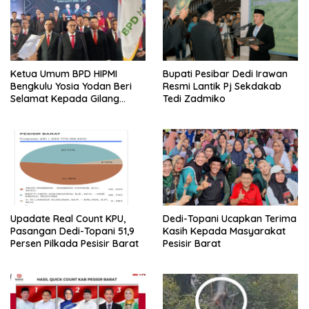
Ketua Umum BPD HIPMI
Bupati Pesibar Dedi Irawan
Bengkulu Yosia Yodan Beri
Resmi Lantik Pj Sekdakab
Selamat Kepada Gilang
Tedi Zadmiko
Ramadhan Dilantik Jadi
Ketum BPD HIPMI Lampung
Upadate Real Count KPU,
Dedi-Topani Ucapkan Terima
Pasangan Dedi-Topani 51,9
Kasih Kepada Masyarakat
Persen Pilkada Pesisir Barat
Pesisir Barat