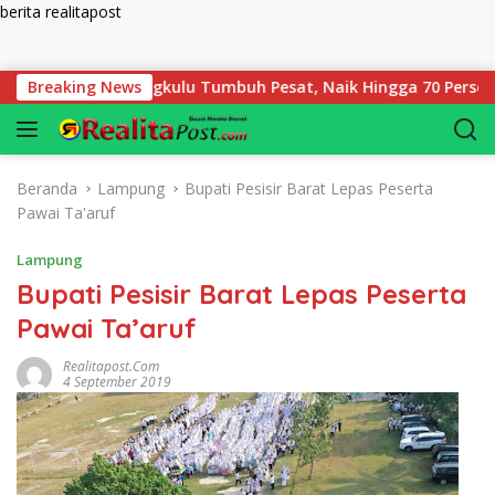
berita realitapost
Langsung ke konten
adaian Bengkulu Tumbuh Pesat, Naik Hingga 70 Persen Sejak Ja
Breaking News
Beranda
Lampung
Bupati Pesisir Barat Lepas Peserta
Pawai Ta'aruf
Lampung
Bupati Pesisir Barat Lepas Peserta
Pawai Ta’aruf
Realitapost.com
4 September 2019