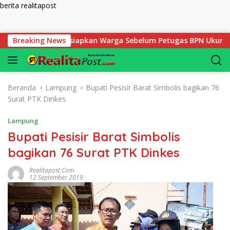
berita realitapost
Langsung ke konten
 yang Harus Disiapkan Warga Sebelum Petugas BPN Ukur Tanah
Breaking News
Beranda
Lampung
Bupati Pesisir Barat Simbolis bagikan 76
Surat PTK Dinkes
Lampung
Bupati Pesisir Barat Simbolis
bagikan 76 Surat PTK Dinkes
Realitapost.com
12 September 2019