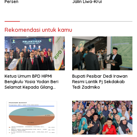
Persen
Jalin Liwa-Krui
Rekomendasi untuk kamu
Ketua Umum BPD HIPMI
Bupati Pesibar Dedi Irawan
Bengkulu Yosia Yodan Beri
Resmi Lantik Pj Sekdakab
Selamat Kepada Gilang
Tedi Zadmiko
Ramadhan Dilantik Jadi
Ketum BPD HIPMI Lampung