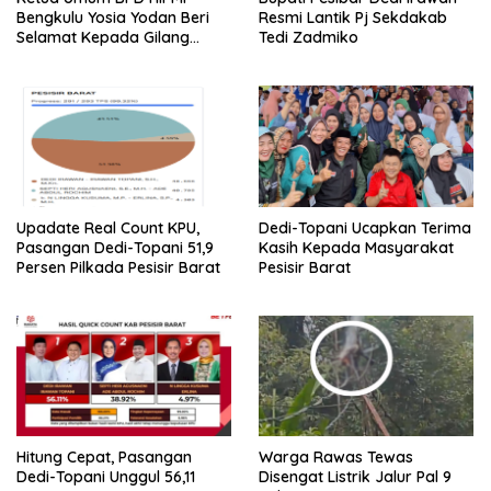
Bengkulu Yosia Yodan Beri
Resmi Lantik Pj Sekdakab
Selamat Kepada Gilang
Tedi Zadmiko
Ramadhan Dilantik Jadi
Ketum BPD HIPMI Lampung
Upadate Real Count KPU,
Dedi-Topani Ucapkan Terima
Pasangan Dedi-Topani 51,9
Kasih Kepada Masyarakat
Persen Pilkada Pesisir Barat
Pesisir Barat
Hitung Cepat, Pasangan
Warga Rawas Tewas
Dedi-Topani Unggul 56,11
Disengat Listrik Jalur Pal 9