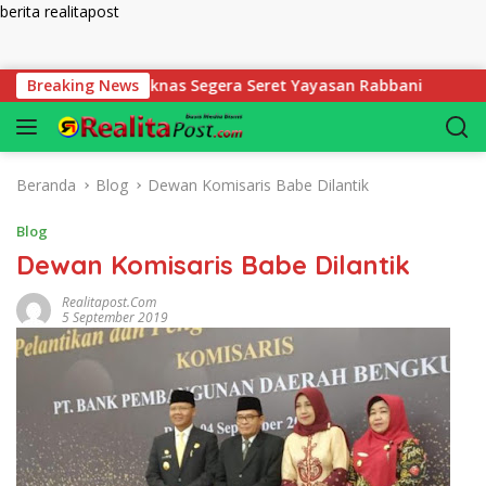
berita realitapost
Langsung ke konten
di Desak Diknas Segera Seret Yayasan Rabbani
Breaking News
Makan E
Beranda
Blog
Dewan Komisaris Babe Dilantik
Blog
Dewan Komisaris Babe Dilantik
Realitapost.com
5 September 2019