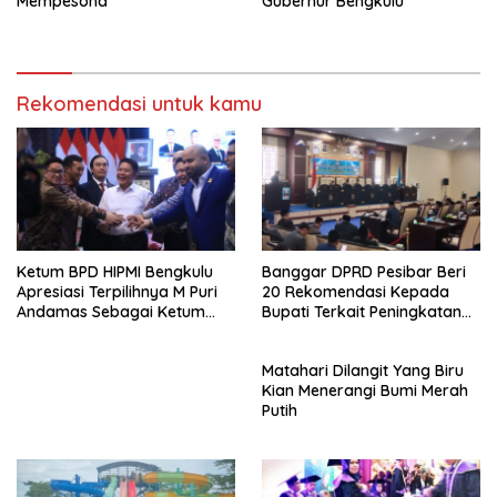
Mempesona
Gubernur Bengkulu
Rekomendasi untuk kamu
Ketum BPD HIPMI Bengkulu
Banggar DPRD Pesibar Beri
Apresiasi Terpilihnya M Puri
20 Rekomendasi Kepada
Andamas Sebagai Ketum
Bupati Terkait Peningkatan
BPD Sumsel
PAD Percepatan
Pembangunan
Matahari Dilangit Yang Biru
Kian Menerangi Bumi Merah
Putih