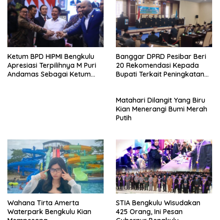
Ketum BPD HIPMI Bengkulu
Banggar DPRD Pesibar Beri
Apresiasi Terpilihnya M Puri
20 Rekomendasi Kepada
Andamas Sebagai Ketum
Bupati Terkait Peningkatan
BPD Sumsel
PAD Percepatan
Pembangunan
Matahari Dilangit Yang Biru
Kian Menerangi Bumi Merah
Putih
Wahana Tirta Amerta
STIA Bengkulu Wisudakan
Waterpark Bengkulu Kian
425 Orang, Ini Pesan