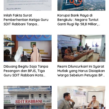
Inilah Fakta Surat
Korupsi Bank Raya di
Pemberhentian Ketiga Guru
Bengkulu : Negara Tuntut
SDIT Rabbani Tanpa
Ganti Rugi Rp 58,8 Milliar,
Pesangon dan BPJS
Hukuman Pelaku Resmi
Ketenagakerjaan
Diperberat!
Dibuang Begitu Saja Tanpa
Resmi Diluncurkan! Ini Syarat
Pesangon dan BPJS, Tiga
Mutlak yang Harus Disiapkan
Guru SDIT Rabbani Kota
Warga Sebelum Petugas BPN
Bengkulu Resmi Laporkan
Ukur Tanah
Ketua Yayasan