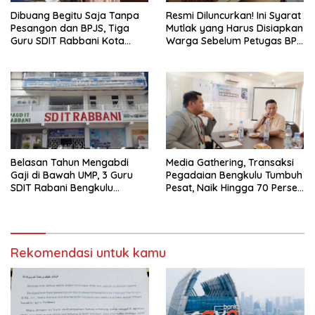
Dibuang Begitu Saja Tanpa
Resmi Diluncurkan! Ini Syarat
Pesangon dan BPJS, Tiga
Mutlak yang Harus Disiapkan
Guru SDIT Rabbani Kota
Warga Sebelum Petugas BPN
Bengkulu Resmi Laporkan
Ukur Tanah
Ketua Yayasan
Belasan Tahun Mengabdi
Media Gathering, Transaksi
Gaji di Bawah UMP, 3 Guru
Pegadaian Bengkulu Tumbuh
SDIT Rabani Bengkulu
Pesat, Naik Hingga 70 Persen
Dipecat Tanpa Pesangon!
Sejak Januari
Rekomendasi untuk kamu