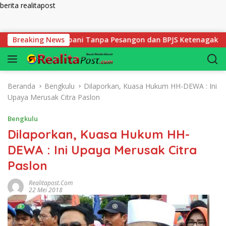
berita realitapost
Langsung ke konten
ru SDIT Rabbani Tanpa Pesangon dan BPJS Ketenagakerjaan
Breaking News
Beranda
Bengkulu
Dilaporkan, Kuasa Hukum HH-DEWA : Ini
Upaya Merusak Citra Paslon
Bengkulu
Dilaporkan, Kuasa Hukum HH-
DEWA : Ini Upaya Merusak Citra
Paslon
Realitapost.com
22 Mei 2018