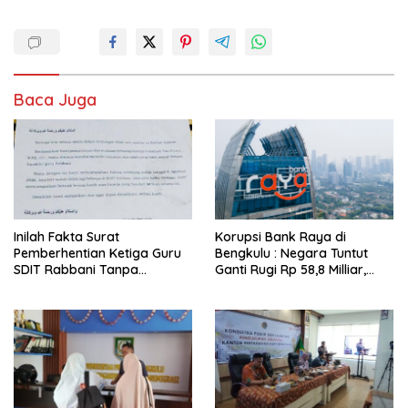
Baca Juga
Inilah Fakta Surat
Korupsi Bank Raya di
Pemberhentian Ketiga Guru
Bengkulu : Negara Tuntut
SDIT Rabbani Tanpa
Ganti Rugi Rp 58,8 Milliar,
Pesangon dan BPJS
Hukuman Pelaku Resmi
Ketenagakerjaan
Diperberat!