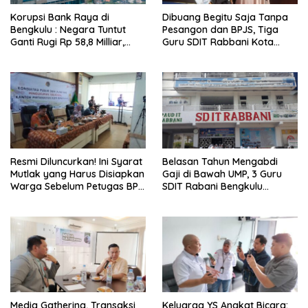
Korupsi Bank Raya di
Dibuang Begitu Saja Tanpa
Bengkulu : Negara Tuntut
Pesangon dan BPJS, Tiga
Ganti Rugi Rp 58,8 Milliar,
Guru SDIT Rabbani Kota
Hukuman Pelaku Resmi
Bengkulu Resmi Laporkan
Diperberat!
Ketua Yayasan
Resmi Diluncurkan! Ini Syarat
Belasan Tahun Mengabdi
Mutlak yang Harus Disiapkan
Gaji di Bawah UMP, 3 Guru
Warga Sebelum Petugas BPN
SDIT Rabani Bengkulu
Ukur Tanah
Dipecat Tanpa Pesangon!
Media Gathering, Transaksi
Keluarga YS Angkat Bicara: