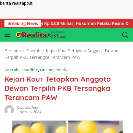
berita realitapost
Langsung ke konten
 Ganti Rugi Rp 58,8 Milliar, Hukuman Pelaku Resmi Diperberat!
Breaking News
Beranda
Daerah
Kejari Kaur Tetapkan Anggota Dewan
Terpilih PKB Tersangka Terancam PAW
Daerah
,
Headline
,
Hukum
,
Politik
Kejari Kaur Tetapkan Anggota
Dewan Terpilih PKB Tersangka
Terancam PAW
Dian Marfani
1 Agustus 2024