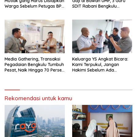
Mutlak yang Harus Disiapkan
Gaji di Bawah UMP, 3 Guru
Warga Sebelum Petugas BPN
SDIT Rabani Bengkulu
Ukur Tanah
Dipecat Tanpa Pesangon!
Media Gathering, Transaksi
Keluarga YS Angkat Bicara:
Pegadaian Bengkulu Tumbuh
Kami Terpukul, Jangan
Pesat, Naik Hingga 70 Persen
Hakimi Sebelum Ada
Sejak Januari
Klarifikasi
Rekomendasi untuk kamu