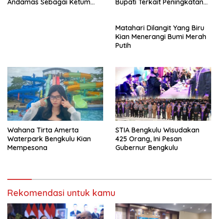
Andamas Sebagai Ketum
Bupati Terkait Peningkatan
BPD Sumsel
PAD Percepatan
Pembangunan
Matahari Dilangit Yang Biru
Kian Menerangi Bumi Merah
Putih
Wahana Tirta Amerta
STIA Bengkulu Wisudakan
Waterpark Bengkulu Kian
425 Orang, Ini Pesan
Mempesona
Gubernur Bengkulu
Rekomendasi untuk kamu