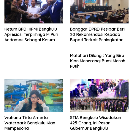
Ketum BPD HIPMI Bengkulu
Banggar DPRD Pesibar Beri
Apresiasi Terpilihnya M Puri
20 Rekomendasi Kepada
Andamas Sebagai Ketum
Bupati Terkait Peningkatan
BPD Sumsel
PAD Percepatan
Pembangunan
Matahari Dilangit Yang Biru
Kian Menerangi Bumi Merah
Putih
Wahana Tirta Amerta
STIA Bengkulu Wisudakan
Waterpark Bengkulu Kian
425 Orang, Ini Pesan
Mempesona
Gubernur Bengkulu