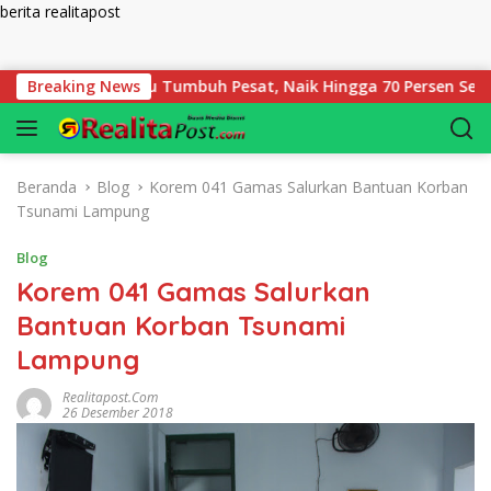
berita realitapost
Langsung ke konten
aian Bengkulu Tumbuh Pesat, Naik Hingga 70 Persen Sejak Janu
Breaking News
Beranda
Blog
Korem 041 Gamas Salurkan Bantuan Korban
Tsunami Lampung
Blog
Korem 041 Gamas Salurkan
Bantuan Korban Tsunami
Lampung
Realitapost.com
26 Desember 2018