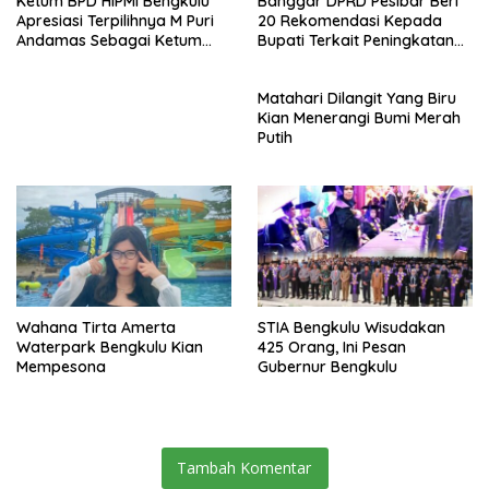
Ketum BPD HIPMI Bengkulu
Banggar DPRD Pesibar Beri
Apresiasi Terpilihnya M Puri
20 Rekomendasi Kepada
Andamas Sebagai Ketum
Bupati Terkait Peningkatan
BPD Sumsel
PAD Percepatan
Pembangunan
Matahari Dilangit Yang Biru
Kian Menerangi Bumi Merah
Putih
Wahana Tirta Amerta
STIA Bengkulu Wisudakan
Waterpark Bengkulu Kian
425 Orang, Ini Pesan
Mempesona
Gubernur Bengkulu
Tambah Komentar