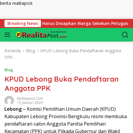
berita realitapost
Langsung ke konten
 Mutlak yang Harus Disiapkan Warga Sebelum Petugas BPN Ukur
Breaking News
Beranda
Blog
KPUD Lebong Buka Pendaftaran Anggota
PPK
Blog
KPUD Lebong Buka Pendaftaran
Anggota PPK
Realitapost.com
15 Januari 2020
Lebong –
Komisi Pemilihan Umum Daerah (KPUD)
Kabupaten Lebong Provinsi Bengkulu resmi membuka
pendaftaran calon Anggota Panitia Pemilihan
Kecamatan (PPK) untuk Pilkada Gubernur dan Wakil