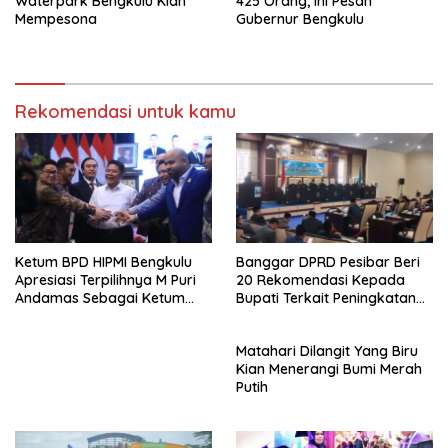
Waterpark Bengkulu Kian
425 Orang, Ini Pesan
Mempesona
Gubernur Bengkulu
Rekomendasi untuk kamu
Ketum BPD HIPMI Bengkulu
Banggar DPRD Pesibar Beri
Apresiasi Terpilihnya M Puri
20 Rekomendasi Kepada
Andamas Sebagai Ketum
Bupati Terkait Peningkatan
BPD Sumsel
PAD Percepatan
Pembangunan
Matahari Dilangit Yang Biru
Kian Menerangi Bumi Merah
Putih