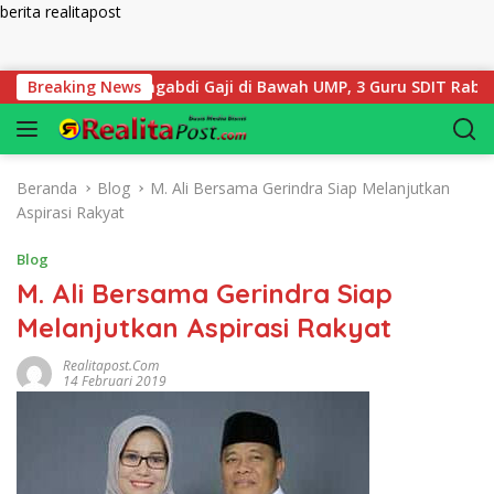
berita realitapost
Langsung ke konten
 Tahun Mengabdi Gaji di Bawah UMP, 3 Guru SDIT Rabani Bengk
Breaking News
Beranda
Blog
M. Ali Bersama Gerindra Siap Melanjutkan
Aspirasi Rakyat
Blog
M. Ali Bersama Gerindra Siap
Melanjutkan Aspirasi Rakyat
Realitapost.com
14 Februari 2019