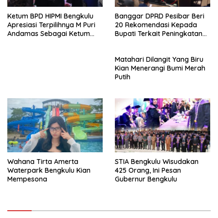
Ketum BPD HIPMI Bengkulu
Banggar DPRD Pesibar Beri
Apresiasi Terpilihnya M Puri
20 Rekomendasi Kepada
Andamas Sebagai Ketum
Bupati Terkait Peningkatan
BPD Sumsel
PAD Percepatan
Pembangunan
Matahari Dilangit Yang Biru
Kian Menerangi Bumi Merah
Putih
Wahana Tirta Amerta
STIA Bengkulu Wisudakan
Waterpark Bengkulu Kian
425 Orang, Ini Pesan
Mempesona
Gubernur Bengkulu