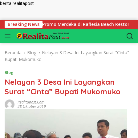
berita realitapost
Langsung ke konten
uk, Serbu Promo Merdeka di Raflesia Beach Resto!
Breaking News
Ser
Beranda
Blog
Nelayan 3 Desa Ini Layangkan Surat "Cinta"
Bupati Mukomuko
Blog
Nelayan 3 Desa Ini Layangkan
Surat “Cinta” Bupati Mukomuko
Realitapost.com
28 Oktober 2019