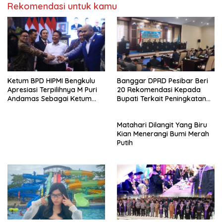
Rekomendasi untuk kamu
Ketum BPD HIPMI Bengkulu
Banggar DPRD Pesibar Beri
Apresiasi Terpilihnya M Puri
20 Rekomendasi Kepada
Andamas Sebagai Ketum
Bupati Terkait Peningkatan
BPD Sumsel
PAD Percepatan
Pembangunan
Matahari Dilangit Yang Biru
Kian Menerangi Bumi Merah
Putih