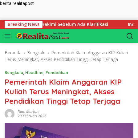
berita realitapost
Langsung ke konten
Jangan Hakimi Sebelum Ada Klarifikasi
Breaking News
Indonesia di Uju
Beranda
Bengkulu
Pemerintah Klaim Anggaran KIP Kuliah
Terus Meningkat, Akses Pendidikan Tinggi Tetap Terjaga
Bengkulu
,
Headline
,
Pendidikan
Pemerintah Klaim Anggaran KIP
Kuliah Terus Meningkat, Akses
Pendidikan Tinggi Tetap Terjaga
Dian Marfani
23 Februari 2026