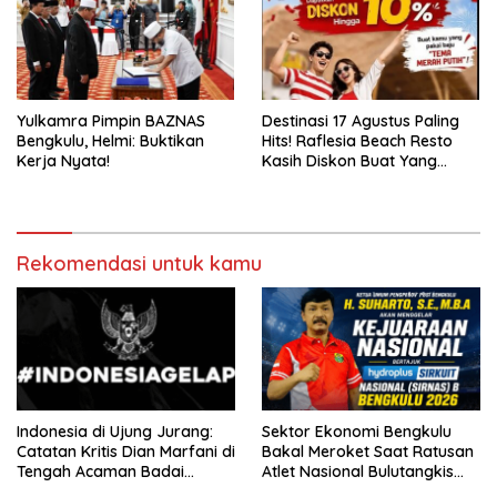
Yulkamra Pimpin BAZNAS
Destinasi 17 Agustus Paling
Bengkulu, Helmi: Buktikan
Hits! Raflesia Beach Resto
Kerja Nyata!
Kasih Diskon Buat Yang
Paling NKRI
Rekomendasi untuk kamu
Indonesia di Ujung Jurang:
Sektor Ekonomi Bengkulu
Catatan Kritis Dian Marfani di
Bakal Meroket Saat Ratusan
Tengah Acaman Badai
Atlet Nasional Bulutangkis
Ekonomi
Ikuti SIRNAS B