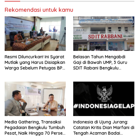
Rekomendasi untuk kamu
Resmi Diluncurkan! Ini Syarat
Belasan Tahun Mengabdi
Mutlak yang Harus Disiapkan
Gaji di Bawah UMP, 3 Guru
Warga Sebelum Petugas BPN
SDIT Rabani Bengkulu
Ukur Tanah
Dipecat Tanpa Pesangon!
Media Gathering, Transaksi
Indonesia di Ujung Jurang:
Pegadaian Bengkulu Tumbuh
Catatan Kritis Dian Marfani di
Pesat, Naik Hingga 70 Persen
Tengah Acaman Badai
Sejak Januari
Ekonomi