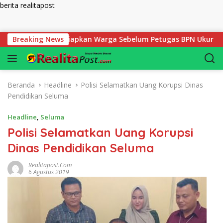
berita realitapost
Langsung ke konten
yang Harus Disiapkan Warga Sebelum Petugas BPN Ukur Tanah
Breaking News
Beranda
Headline
Polisi Selamatkan Uang Korupsi Dinas
Pendidikan Seluma
Headline
,
Seluma
Polisi Selamatkan Uang Korupsi
Dinas Pendidikan Seluma
Realitapost.com
6 Agustus 2019