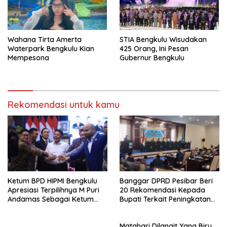
Wahana Tirta Amerta
STIA Bengkulu Wisudakan
Waterpark Bengkulu Kian
425 Orang, Ini Pesan
Mempesona
Gubernur Bengkulu
Rekomendasi untuk kamu
Ketum BPD HIPMI Bengkulu
Banggar DPRD Pesibar Beri
Apresiasi Terpilihnya M Puri
20 Rekomendasi Kepada
Andamas Sebagai Ketum
Bupati Terkait Peningkatan
BPD Sumsel
PAD Percepatan
Pembangunan
Matahari Dilangit Yang Biru