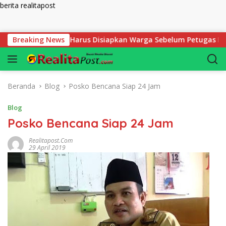
berita realitapost
Langsung ke konten
t Mutlak yang Harus Disiapkan Warga Sebelum Petugas BPN Uku
Breaking News
Beranda
Blog
Posko Bencana Siap 24 Jam
Blog
Posko Bencana Siap 24 Jam
Realitapost.com
29 April 2019