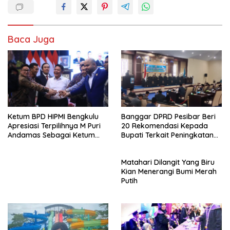
Baca Juga
Ketum BPD HIPMI Bengkulu
Banggar DPRD Pesibar Beri
Apresiasi Terpilihnya M Puri
20 Rekomendasi Kepada
Andamas Sebagai Ketum
Bupati Terkait Peningkatan
BPD Sumsel
PAD Percepatan
Pembangunan
Matahari Dilangit Yang Biru
Kian Menerangi Bumi Merah
Putih