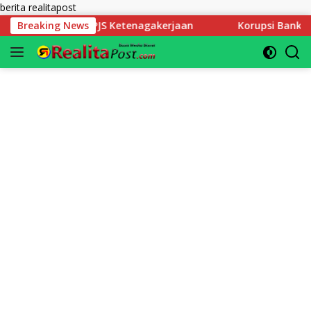
Langsung
berita realitapost
ke
 Ketenagakerjaan
Breaking News
Korupsi Bank Raya di Bengkulu : Nega
konten