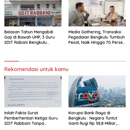
Belasan Tahun Mengabdi
Media Gathering, Transaksi
Gaji di Bawah UMP, 3 Guru
Pegadaian Bengkulu Tumbuh
SDIT Rabani Bengkulu
Pesat, Naik Hingga 70 Persen
Dipecat Tanpa Pesangon!
Sejak Januari
Rekomendasi untuk kamu
Inilah Fakta Surat
Korupsi Bank Raya di
Pemberhentian Ketiga Guru
Bengkulu : Negara Tuntut
SDIT Rabbani Tanpa
Ganti Rugi Rp 58,8 Milliar,
Pesangon dan BPJS
Hukuman Pelaku Resmi