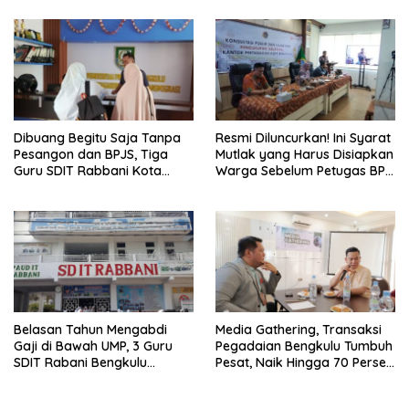
Ketenagakerjaan
Diperberat!
Dibuang Begitu Saja Tanpa
Resmi Diluncurkan! Ini Syarat
Pesangon dan BPJS, Tiga
Mutlak yang Harus Disiapkan
Guru SDIT Rabbani Kota
Warga Sebelum Petugas BPN
Bengkulu Resmi Laporkan
Ukur Tanah
Ketua Yayasan
Belasan Tahun Mengabdi
Media Gathering, Transaksi
Gaji di Bawah UMP, 3 Guru
Pegadaian Bengkulu Tumbuh
SDIT Rabani Bengkulu
Pesat, Naik Hingga 70 Persen
Dipecat Tanpa Pesangon!
Sejak Januari