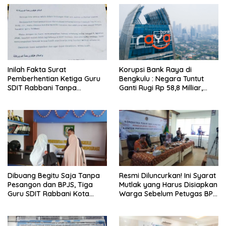
Inilah Fakta Surat
Korupsi Bank Raya di
Pemberhentian Ketiga Guru
Bengkulu : Negara Tuntut
SDIT Rabbani Tanpa
Ganti Rugi Rp 58,8 Milliar,
Pesangon dan BPJS
Hukuman Pelaku Resmi
Ketenagakerjaan
Diperberat!
Dibuang Begitu Saja Tanpa
Resmi Diluncurkan! Ini Syarat
Pesangon dan BPJS, Tiga
Mutlak yang Harus Disiapkan
Guru SDIT Rabbani Kota
Warga Sebelum Petugas BPN
Bengkulu Resmi Laporkan
Ukur Tanah
Ketua Yayasan