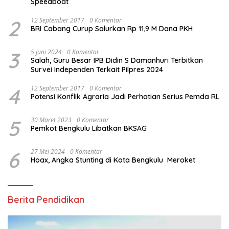
Speedboat
2
12 September 2017
0 Komentar
BRI Cabang Curup Salurkan Rp 11,9 M Dana PKH
3
5 Juni 2024
0 Komentar
Salah, Guru Besar IPB Didin S Damanhuri Terbitkan
Survei Independen Terkait Pilpres 2024
4
12 September 2017
0 Komentar
Potensi Konflik Agraria Jadi Perhatian Serius Pemda RL
5
30 Maret 2023
0 Komentar
Pemkot Bengkulu Libatkan BKSAG
6
27 Mei 2024
0 Komentar
Hoax, Angka Stunting di Kota Bengkulu Meroket
Berita Pendidikan