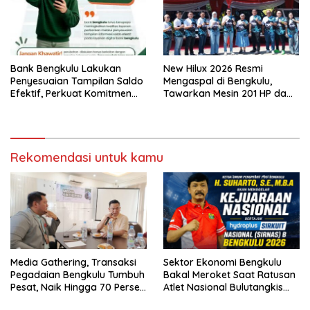
Bank Bengkulu Lakukan
New Hilux 2026 Resmi
Penyesuaian Tampilan Saldo
Mengaspal di Bengkulu,
Efektif, Perkuat Komitmen
Tawarkan Mesin 201 HP dam
Peningkatan Layanan
Varian BEV
Nasabah
Rekomendasi untuk kamu
Media Gathering, Transaksi
Sektor Ekonomi Bengkulu
Pegadaian Bengkulu Tumbuh
Bakal Meroket Saat Ratusan
Pesat, Naik Hingga 70 Persen
Atlet Nasional Bulutangkis
Sejak Januari
Ikuti SIRNAS B