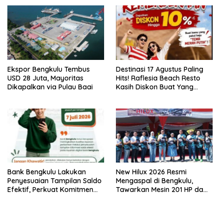
Ekspor Bengkulu Tembus
Destinasi 17 Agustus Paling
USD 28 Juta, Mayoritas
Hits! Raflesia Beach Resto
Dikapalkan via Pulau Baai
Kasih Diskon Buat Yang
Paling NKRI
Bank Bengkulu Lakukan
New Hilux 2026 Resmi
Penyesuaian Tampilan Saldo
Mengaspal di Bengkulu,
Efektif, Perkuat Komitmen
Tawarkan Mesin 201 HP dam
Peningkatan Layanan
Varian BEV
Nasabah