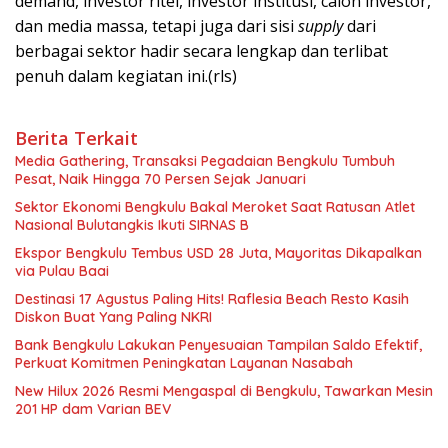
demand, investor ritel, investor institusi, calon investor,
dan media massa, tetapi juga dari sisi
supply
dari
berbagai sektor hadir secara lengkap dan terlibat
penuh dalam kegiatan ini.(rls)
Berita Terkait
Media Gathering, Transaksi Pegadaian Bengkulu Tumbuh
Pesat, Naik Hingga 70 Persen Sejak Januari
Sektor Ekonomi Bengkulu Bakal Meroket Saat Ratusan Atlet
Nasional Bulutangkis Ikuti SIRNAS B
Ekspor Bengkulu Tembus USD 28 Juta, Mayoritas Dikapalkan
via Pulau Baai
Destinasi 17 Agustus Paling Hits! Raflesia Beach Resto Kasih
Diskon Buat Yang Paling NKRI
Bank Bengkulu Lakukan Penyesuaian Tampilan Saldo Efektif,
Perkuat Komitmen Peningkatan Layanan Nasabah
New Hilux 2026 Resmi Mengaspal di Bengkulu, Tawarkan Mesin
201 HP dam Varian BEV