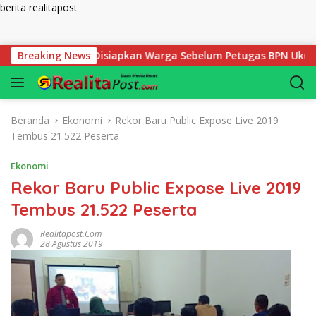
berita realitapost
Langsung ke konten
 yang Harus Disiapkan Warga Sebelum Petugas BPN Ukur Tanah
Breaking News
Beranda
Ekonomi
Rekor Baru Public Expose Live 2019
Tembus 21.522 Peserta
Ekonomi
Rekor Baru Public Expose Live 2019
Tembus 21.522 Peserta
Realitapost.com
28 Agustus 2019