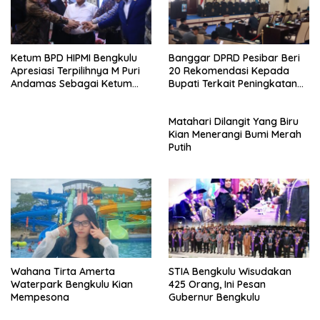
Ketum BPD HIPMI Bengkulu
Banggar DPRD Pesibar Beri
Apresiasi Terpilihnya M Puri
20 Rekomendasi Kepada
Andamas Sebagai Ketum
Bupati Terkait Peningkatan
BPD Sumsel
PAD Percepatan
Pembangunan
Matahari Dilangit Yang Biru
Kian Menerangi Bumi Merah
Putih
Wahana Tirta Amerta
STIA Bengkulu Wisudakan
Waterpark Bengkulu Kian
425 Orang, Ini Pesan
Mempesona
Gubernur Bengkulu