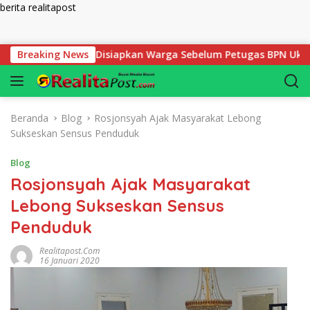
berita realitapost
Langsung ke konten
lak yang Harus Disiapkan Warga Sebelum Petugas BPN Ukur Tana
Breaking News
Beranda
Blog
Rosjonsyah Ajak Masyarakat Lebong
Sukseskan Sensus Penduduk
Blog
Rosjonsyah Ajak Masyarakat
Lebong Sukseskan Sensus
Penduduk
Realitapost.com
16 Januari 2020