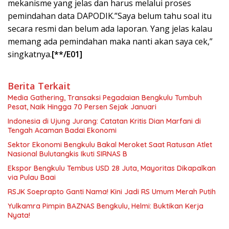
mekanisme yang jelas dan harus melalui proses
pemindahan data DAPODIK.”Saya belum tahu soal itu
secara resmi dan belum ada laporan. Yang jelas kalau
memang ada pemindahan maka nanti akan saya cek,”
singkatnya.
[**/E01]
Berita Terkait
Media Gathering, Transaksi Pegadaian Bengkulu Tumbuh
Pesat, Naik Hingga 70 Persen Sejak Januari
Indonesia di Ujung Jurang: Catatan Kritis Dian Marfani di
Tengah Acaman Badai Ekonomi
Sektor Ekonomi Bengkulu Bakal Meroket Saat Ratusan Atlet
Nasional Bulutangkis Ikuti SIRNAS B
Ekspor Bengkulu Tembus USD 28 Juta, Mayoritas Dikapalkan
via Pulau Baai
RSJK Soeprapto Ganti Nama! Kini Jadi RS Umum Merah Putih
Yulkamra Pimpin BAZNAS Bengkulu, Helmi: Buktikan Kerja
Nyata!