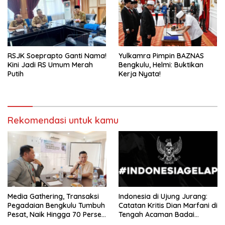
RSJK Soeprapto Ganti Nama!
Yulkamra Pimpin BAZNAS
Kini Jadi RS Umum Merah
Bengkulu, Helmi: Buktikan
Putih
Kerja Nyata!
Rekomendasi untuk kamu
Media Gathering, Transaksi
Indonesia di Ujung Jurang:
Pegadaian Bengkulu Tumbuh
Catatan Kritis Dian Marfani di
Pesat, Naik Hingga 70 Persen
Tengah Acaman Badai
Sejak Januari
Ekonomi