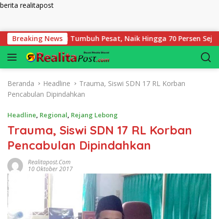
berita realitapost
Langsung ke konten
ian Bengkulu Tumbuh Pesat, Naik Hingga 70 Persen Sejak Janua
Breaking News
Beranda
Headline
Trauma, Siswi SDN 17 RL Korban
Pencabulan Dipindahkan
Headline
,
Regional
,
Rejang Lebong
Trauma, Siswi SDN 17 RL Korban
Pencabulan Dipindahkan
Realitapost.com
10 Oktober 2017