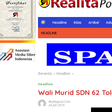
H
Headline
Kilas
Artikel
Adv
o
m
HEADLINE
e
Beranda
Headline
Headline
Wali Murid SDN 62 To
Realitapost.com
26 Juli 2019