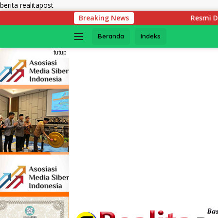
Langsung
berita realitapost
ke
Breaking News
Resmi Diluncurkan! Ini Syarat
konten
Beranda
Indeks
tutup