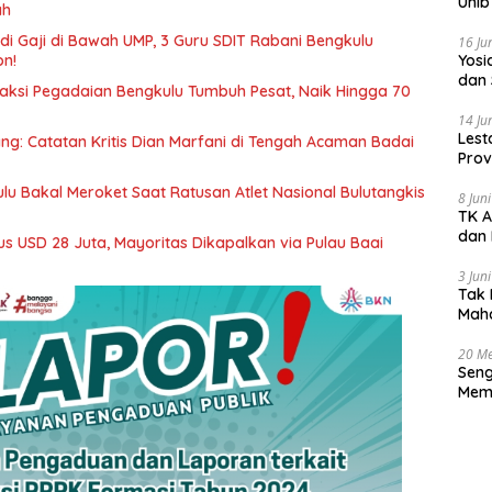
Unib
ah
i Gaji di Bawah UMP, 3 Guru SDIT Rabani Bengkulu
16 Ju
‎Yos
on!
dan 
saksi Pegadaian Bengkulu Tumbuh Pesat, Naik Hingga 70
14 Ju
Lest
ang: Catatan Kritis Dian Marfani di Tengah Acaman Badai
Prov
Gur
u Bakal Meroket Saat Ratusan Atlet Nasional Bulutangkis
8 Jun
TK A
dan 
s USD 28 Juta, Mayoritas Dikapalkan via Pulau Baai
3 Jun
Tak 
Maha
Han
20 Me
Seng
Memb
Huk