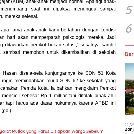
gajar (KBM) anak-anak menjadi normal. Apalagi anak-
5
 menumpang saat ini dipaksa menunggu sampai
u mereka selesai.
6
rapa lama anak-anak kami bertahan dengan kondisi
n hari akan memperparah psikologis mereka. Jadi
ang ditawarkan pemkot bukan solusi,” sesalnya sambil
a sembari memohon untuk dikembalikan di sekolah
Ber
mi Hasan disela-sela kunjungannya ke SDN 51 Kota
h ingin memindahkan murid SDN 62 ke sekolah yang
encanakan Pemda Kota. Ia bahkan mengklaim Pemkot
 mencicil sebesar Rp 1 milliar tapi ditolak pihak ahli
ar tapi harus ada dasar hukumnya karena APBD ini
.(gol)
11 Ju
Banj
 Syarat Mutlak yang Harus Disiapkan Warga Sebelum