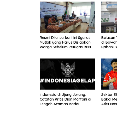
Resmi Diluncurkan! Ini Syarat
Belasan 
Mutlak yang Harus Disiapkan
di Bawah
Warga Sebelum Petugas BPN
Rabani B
Ukur Tanah
Tanpa P
Indonesia di Ujung Jurang:
Sektor E
Catatan Kritis Dian Marfani di
Bakal Me
Tengah Acaman Badai
Atlet Nas
Ekonomi
SIRNAS B