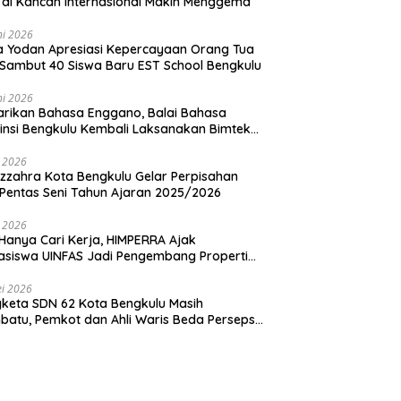
 di Kancah Internasional Makin Menggema
ni 2026
ia Yodan Apresiasi Kepercayaan Orang Tua
Sambut 40 Siswa Baru EST School Bengkulu
ni 2026
arikan Bahasa Enggano, Balai Bahasa
insi Bengkulu Kembali Laksanakan Bimtek
u Utama
i 2026
zzahra Kota Bengkulu Gelar Perpisahan
Pentas Seni Tahun Ajaran 2025/2026
i 2026
Hanya Cari Kerja, HIMPERRA Ajak
siswa UINFAS Jadi Pengembang Properti
dal
i 2026
keta SDN 62 Kota Bengkulu Masih
atu, Pemkot dan Ahli Waris Beda Persepsi
um