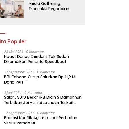
Media Gathering,
Transaksi Pegadaian
Bengkulu Tumbuh Pesat,
Naik Hingga 70 Persen
Sejak Januari
ita Populer
28 Mei 2024
0 Komentar
Hoax : Danau Dendam Tak Sudah
Diramaikan Pencinta Speedboat
12 September 2017
0 Komentar
BRI Cabang Curup Salurkan Rp 11,9 M
Dana PKH
5 Juni 2024
0 Komentar
Salah, Guru Besar IPB Didin S Damanhuri
Terbitkan Survei Independen Terkait
Pilpres 2024
12 September 2017
0 Komentar
Potensi Konflik Agraria Jadi Perhatian
Serius Pemda RL