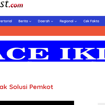
ertorial
Berita
Daerah
Regional
Cek Fakta
lak Solusi Pemkot