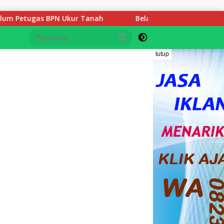
 Tanah
Belasan Tahun Mengabdi Gaji di Bawah UMP, 3 G
tutup