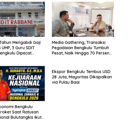
Tahun Mengabdi Gaji
Media Gathering, Transaksi
 UMP, 3 Guru SDIT
Pegadaian Bengkulu Tumbuh
engkulu Dipecat
Pesat, Naik Hingga 70 Persen
esangon!
Sejak Januari
Ekspor Bengkulu Tembus USD
28 Juta, Mayoritas Dikapalkan
via Pulau Baai
konomi Bengkulu
roket Saat Ratusan
ional Bulutangkis Ikuti