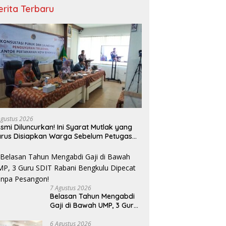
erita Terbaru
Agustus 2026
smi Diluncurkan! Ini Syarat Mutlak yang
rus Disiapkan Warga Sebelum Petugas
N Ukur Tanah
7 Agustus 2026
Belasan Tahun Mengabdi
Gaji di Bawah UMP, 3 Guru
SDIT Rabani Bengkulu
Dipecat Tanpa Pesangon!
6 Agustus 2026