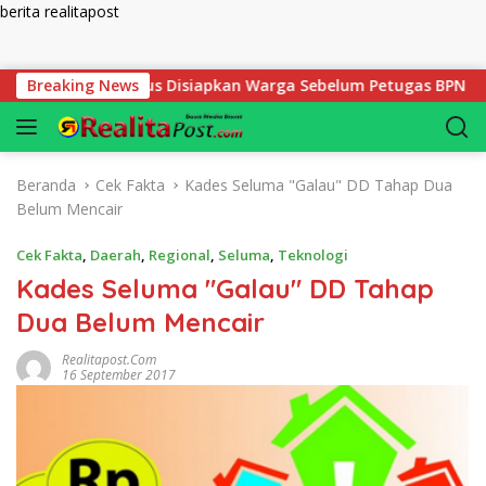
berita realitapost
Langsung ke konten
tlak yang Harus Disiapkan Warga Sebelum Petugas BPN Ukur Ta
Breaking News
Beranda
Cek Fakta
Kades Seluma "Galau" DD Tahap Dua
Belum Mencair
Cek Fakta
,
Daerah
,
Regional
,
Seluma
,
Teknologi
Kades Seluma "Galau" DD Tahap
Dua Belum Mencair
Realitapost.com
16 September 2017