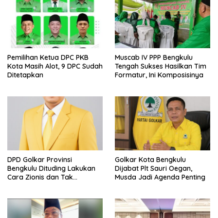
Pemilihan Ketua DPC PKB
Muscab IV PPP Bengkulu
Kota Masih Alot, 9 DPC Sudah
Tengah Sukses Hasilkan Tim
Ditetapkan
Formatur, Ini Komposisinya
DPD Golkar Provinsi
Golkar Kota Bengkulu
Bengkulu Dituding Lakukan
Dijabat Plt Sauri Oegan,
Cara Zionis dan Tak
Musda Jadi Agenda Penting
Beradab Terhadap Pengurus
DPD Golkar Kota Bengkulu