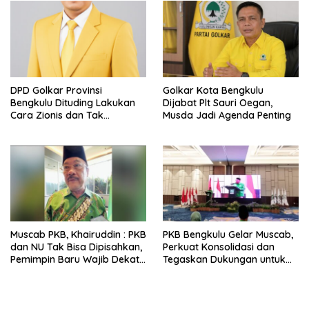
DPD Golkar Provinsi
Golkar Kota Bengkulu
Bengkulu Dituding Lakukan
Dijabat Plt Sauri Oegan,
Cara Zionis dan Tak
Musda Jadi Agenda Penting
Beradab Terhadap Pengurus
DPD Golkar Kota Bengkulu
Muscab PKB, Khairuddin : PKB
PKB Bengkulu Gelar Muscab,
dan NU Tak Bisa Dipisahkan,
Perkuat Konsolidasi dan
Pemimpin Baru Wajib Dekat
Tegaskan Dukungan untuk
Warga Nahdliyin
Program Gubernur Helmi
Hasan