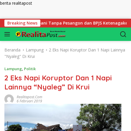
berita realitapost
Langsung ke konten
ru SDIT Rabbani Tanpa Pesangon dan BPJS Ketenagakerjaan
Breaking News
Beranda
Lampung
2 Eks Napi Koruptor Dan 1 Napi Lainnya
"Nyaleg" Di Krui
Lampung
,
Politik
2 Eks Napi Koruptor Dan 1 Napi
Lainnya “Nyaleg” Di Krui
Realitapost.com
6 Februari 2019