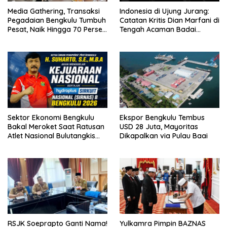
Media Gathering, Transaksi
Indonesia di Ujung Jurang:
Pegadaian Bengkulu Tumbuh
Catatan Kritis Dian Marfani di
Pesat, Naik Hingga 70 Persen
Tengah Acaman Badai
Sejak Januari
Ekonomi
Sektor Ekonomi Bengkulu
Ekspor Bengkulu Tembus
Bakal Meroket Saat Ratusan
USD 28 Juta, Mayoritas
Atlet Nasional Bulutangkis
Dikapalkan via Pulau Baai
Ikuti SIRNAS B
RSJK Soeprapto Ganti Nama!
Yulkamra Pimpin BAZNAS