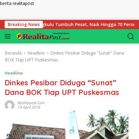
berita realitapost
Langsung ke konten
egadaian Bengkulu Tumbuh Pesat, Naik Hingga 70 Persen Sejak 
Breaking News
Beranda
Headline
Dinkes Pesibar Diduga "Sunat" Dana
BOK Tiap UPT Puskesmas
Headline
Dinkes Pesibar Diduga “Sunat”
Dana BOK Tiap UPT Puskesmas
Realitapost.com
19 April 2018