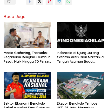
Baca Juga
Media Gathering, Transaksi
Indonesia di Ujung Jurang:
Pegadaian Bengkulu Tumbuh
Catatan Kritis Dian Marfani di
Pesat, Naik Hingga 70 Persen
Tengah Acaman Badai
Sejak Januari
Ekonomi
Sektor Ekonomi Bengkulu
Ekspor Bengkulu Tembus
Bakal Meroket Saat Ratusan
USD 28 Juta, Mayoritas