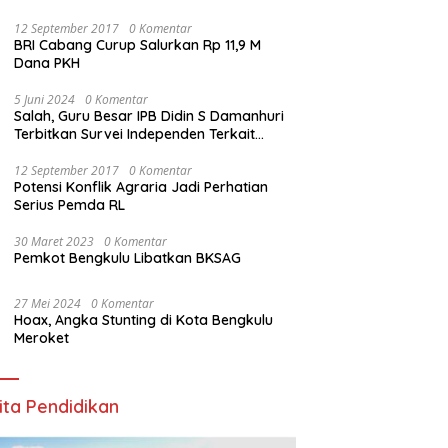
12 September 2017
0 Komentar
BRI Cabang Curup Salurkan Rp 11,9 M
Dana PKH
5 Juni 2024
0 Komentar
Salah, Guru Besar IPB Didin S Damanhuri
Terbitkan Survei Independen Terkait
Pilpres 2024
12 September 2017
0 Komentar
Potensi Konflik Agraria Jadi Perhatian
Serius Pemda RL
30 Maret 2023
0 Komentar
Pemkot Bengkulu Libatkan BKSAG
27 Mei 2024
0 Komentar
Hoax, Angka Stunting di Kota Bengkulu
Meroket
ita Pendidikan