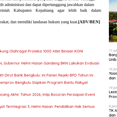
rtib administrasi dan dapat dipertanggung jawabkan dalam
erintah Kabupaten Kepahiang agar lebih baik dalam
rakat, dan memiliki landasan hukum yang kuat.
[ADV/BEN]
11 Ju
ukung Olahraga! Proteksi 1000 Atlet Binaan KONI
Banj
Unib
SN, Gubernur Helmi Hasan Gandeng BKN Lakukan Evaluasi
16 Ju
‎Yos
 Dirut Bank Bengkulu: Ini Panen Rejeki BPD Tahun Ini
dan 
Pemprov Bengkulu Siapkan Program Bantu Rakyat
14 Ju
Lest
cang Akhir Tahun 2026, Intip Bocoran Persiapan Event
Prov
Gur
8 Jun
at Terintegrasi 3, Helmi Hasan: Pendidikan Hak Semua
TK A
dan 