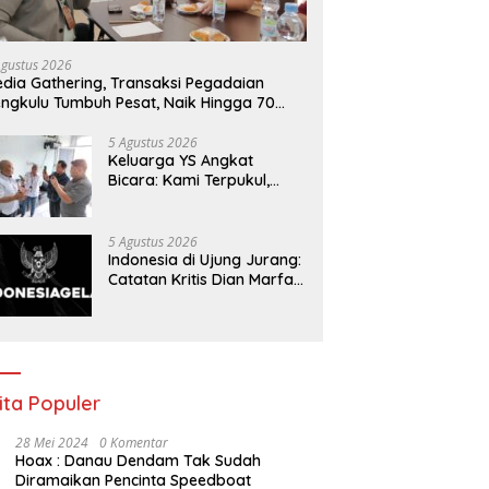
Agustus 2026
dia Gathering, Transaksi Pegadaian
ngkulu Tumbuh Pesat, Naik Hingga 70
rsen Sejak Januari
5 Agustus 2026
Keluarga YS Angkat
Bicara: Kami Terpukul,
Jangan Hakimi Sebelum
Ada Klarifikasi
5 Agustus 2026
Indonesia di Ujung Jurang:
Catatan Kritis Dian Marfani
di Tengah Acaman Badai
Ekonomi
ita Populer
28 Mei 2024
0 Komentar
Hoax : Danau Dendam Tak Sudah
Diramaikan Pencinta Speedboat