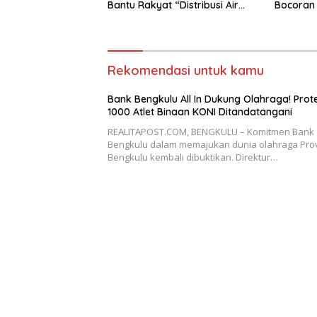
Bantu Rakyat “Distribusi Air
Bocoran 
Bersih”
Semarak 
Rekomendasi untuk kamu
Bank Bengkulu All In Dukung Olahraga! Prot
1000 Atlet Binaan KONI Ditandatangani
REALITAPOST.COM, BENGKULU – Komitmen Bank
Bengkulu dalam memajukan dunia olahraga Prov
Bengkulu kembali dibuktikan. Direktur…