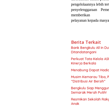
pengelolaannya lebih te
penyelenggaraan Pem
memberikan
pelayanan kepada masya
Berita Terkait
Bank Bengkulu All In D
Ditandatangani
Perkuat Tata Kelola A
Kinerja Berkala
Menabung Dapat Hadiah!
Musim Kemarau Tiba, 
“Distribusi Air Bersih”
Bengkulu Siap Menggun
Semarak Merah Putih!
Resmikan Sekolah Raky
Anak