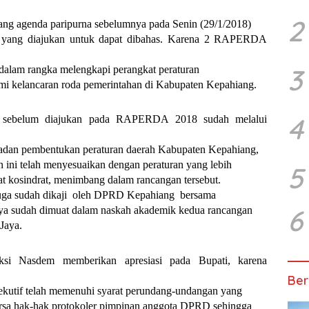
2
ang agenda paripurna sebelumnya pada Senin (29/1/2018)
ang diajukan untuk dapat dibahas. Karena 2 RAPERDA
3
f dalam rangka melengkapi perangkat peraturan
i kelancaran roda pemerintahan di Kabupaten Kepahiang.
4
g sebelum diajukan pada RAPERDA 2018 sudah melalui
badan pembentukan peraturan daerah Kabupaten Kepahiang,
an ini telah menyesuaikan dengan peraturan yang lebih
5
lihat kosindrat, menimbang dalam rancangan tersebut.
ga sudah dikaji oleh DPRD Kepahiang bersama
6
nya sudah dimuat dalam naskah akademik kedua rancangan
Jaya.
ksi Nasdem memberikan apresiasi pada Bupati, karena
Ber
ekutif telah memenuhi syarat perundang-undangan yang
arsa hak-hak protokoler pimpinan anggota DPRD sehingga