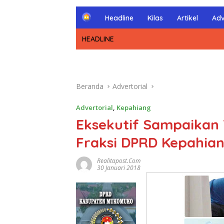
H
Headline
Kilas
Artikel
Adv
o
m
HEADLINE
e
Beranda
Advertorial
Advertorial
,
Kepahiang
Eksekutif Sampaikan
Fraksi DPRD Kepahia
Realitapost.com
30 Januari 2018