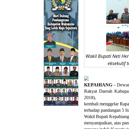
Wakil Bupati Neti H
eksekutif
KEPAHIANG
– Dewan
Rakyat Daerah Kabupat
2018),
kembali menggelar Rapa
terhadap pandangan 5 f
Wakil Bupati Kepahian
menyampaikan, atas pa