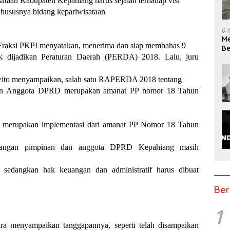
ataan Kabupaten Kepahiang harus sejalan terhadap visi
.
khususnya bidang kepariwisataan
6 
Me
ri Fraksi PKPI menyatakan, menerima dan siap membahas 9
Be
ijadikan Peraturan Daerah (PERDA) 2018. Lalu, juru
Pe
rwito menyampaikan, salah satu RAPERDA 2018 tentang
dan Anggota DPRD merupakan amanat PP nomor 18 Tahun
 merupakan implementasi dari amanat PP Nomor 18 Tahun
uangan pimpinan dan anggota DPRD Kepahiang masih
, sedangkan hak keuangan dan administratif harus dibuat
Ber
1
dra menyampaikan tanggapannya, seperti telah disampaikan