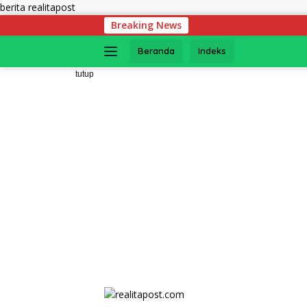
Langsung
berita realitapost
ke
Breaking News
Media Gathering
konten
Beranda
Indeks
tutup