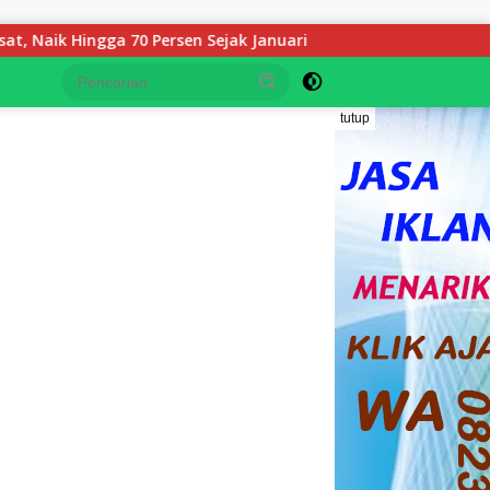
Persen Sejak Januari
Keluarga YS Angkat Bicara: Kami 
tutup