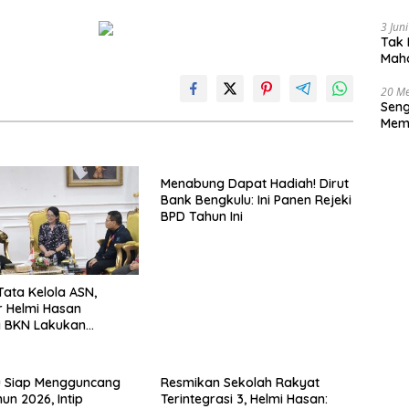
3 Jun
Tak 
Maha
Han
20 Me
Seng
Memb
Huk
Menabung Dapat Hadiah! Dirut
Bank Bengkulu: Ini Panen Rejeki
BPD Tahun Ini
Tata Kelola ASN,
 Helmi Hasan
 BKN Lakukan
 Kinerja Berkala
u Siap Mengguncang
Resmikan Sekolah Rakyat
un 2026, Intip
Terintegrasi 3, Helmi Hasan: