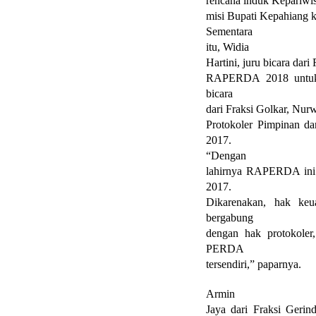
rencana induk Kepariwis
misi Bupati Kepahiang 
Sementara
itu,
Widia
Hartini, juru bicara da
RAPERDA 2018 untuk d
bicara
dari Fraksi Golkar, Nu
Protokoler Pimpinan 
2017.
“Dengan
lahirnya RAPERDA ini
2017.
Dikarenakan, hak ke
bergabung
dengan hak protokoler
PERDA
tersendiri,” paparnya.
Armin
Jaya dari Fraksi Gerin