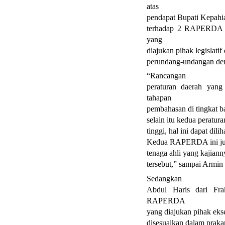
atas
pendapat Bupati Kepahi
terhadap 2 RAPERDA y
yang
diajukan pihak legislati
perundang-undangan dem
“Rancangan
peraturan daerah yan
tahapan
pembahasan di tingkat 
selain itu kedua peratur
tinggi, hal ini dapat di
Kedua RAPERDA ini ju
tenaga ahli yang kajian
tersebut,” sampai Armin 
Sedangkan
Abdul Haris dari Fra
RAPERDA
yang diajukan pihak eks
disesuaikan dalam prak