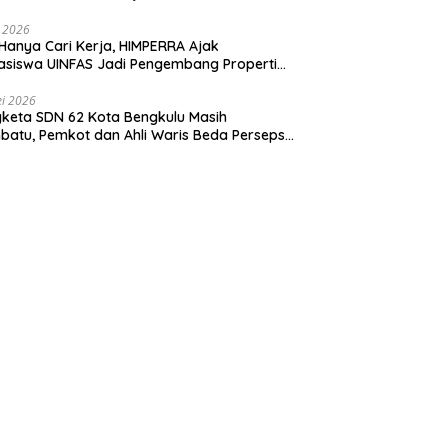
i 2026
Hanya Cari Kerja, HIMPERRA Ajak
siswa UINFAS Jadi Pengembang Properti
dal
i 2026
keta SDN 62 Kota Bengkulu Masih
atu, Pemkot dan Ahli Waris Beda Persepsi
um