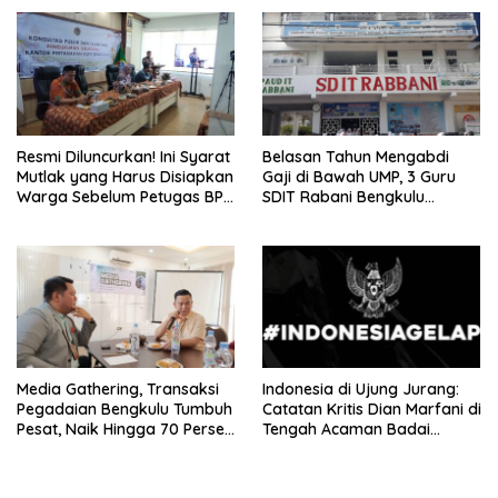
Diperberat!
Ketua Yayasan
Resmi Diluncurkan! Ini Syarat
Belasan Tahun Mengabdi
Mutlak yang Harus Disiapkan
Gaji di Bawah UMP, 3 Guru
Warga Sebelum Petugas BPN
SDIT Rabani Bengkulu
Ukur Tanah
Dipecat Tanpa Pesangon!
Media Gathering, Transaksi
Indonesia di Ujung Jurang:
Pegadaian Bengkulu Tumbuh
Catatan Kritis Dian Marfani di
Pesat, Naik Hingga 70 Persen
Tengah Acaman Badai
Sejak Januari
Ekonomi