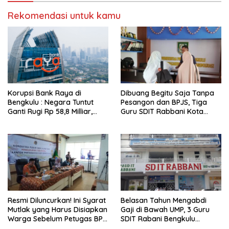
Rekomendasi untuk kamu
Korupsi Bank Raya di
Dibuang Begitu Saja Tanpa
Bengkulu : Negara Tuntut
Pesangon dan BPJS, Tiga
Ganti Rugi Rp 58,8 Milliar,
Guru SDIT Rabbani Kota
Hukuman Pelaku Resmi
Bengkulu Resmi Laporkan
Diperberat!
Ketua Yayasan
Resmi Diluncurkan! Ini Syarat
Belasan Tahun Mengabdi
Mutlak yang Harus Disiapkan
Gaji di Bawah UMP, 3 Guru
Warga Sebelum Petugas BPN
SDIT Rabani Bengkulu
Ukur Tanah
Dipecat Tanpa Pesangon!