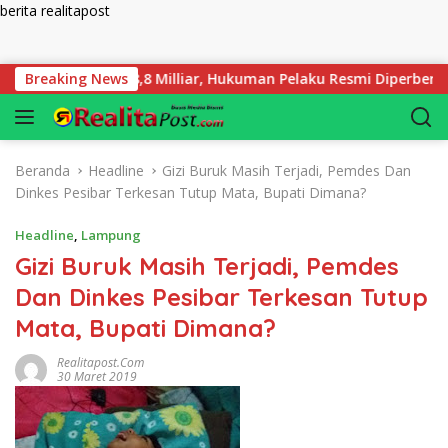
berita realitapost
Langsung ke konten
Rugi Rp 58,8 Milliar, Hukuman Pelaku Resmi Diperberat!
Breaking News
Beranda
Headline
Gizi Buruk Masih Terjadi, Pemdes Dan
Dinkes Pesibar Terkesan Tutup Mata, Bupati Dimana?
Headline
,
Lampung
Gizi Buruk Masih Terjadi, Pemdes
Dan Dinkes Pesibar Terkesan Tutup
Mata, Bupati Dimana?
Realitapost.com
30 Maret 2019