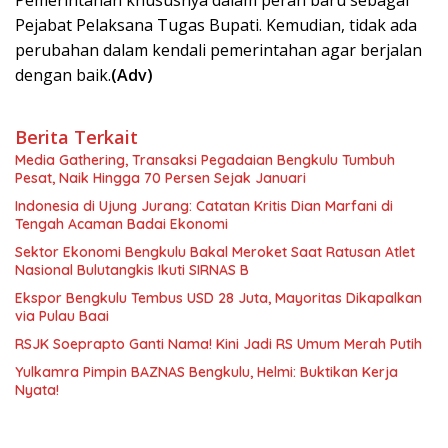
Pemerintahan khususnya dalam peran baru sebagai
Pejabat Pelaksana Tugas Bupati. Kemudian, tidak ada
perubahan dalam kendali pemerintahan agar berjalan
dengan baik.
(Adv)
Berita Terkait
Media Gathering, Transaksi Pegadaian Bengkulu Tumbuh
Pesat, Naik Hingga 70 Persen Sejak Januari
Indonesia di Ujung Jurang: Catatan Kritis Dian Marfani di
Tengah Acaman Badai Ekonomi
Sektor Ekonomi Bengkulu Bakal Meroket Saat Ratusan Atlet
Nasional Bulutangkis Ikuti SIRNAS B
Ekspor Bengkulu Tembus USD 28 Juta, Mayoritas Dikapalkan
via Pulau Baai
RSJK Soeprapto Ganti Nama! Kini Jadi RS Umum Merah Putih
Yulkamra Pimpin BAZNAS Bengkulu, Helmi: Buktikan Kerja
Nyata!