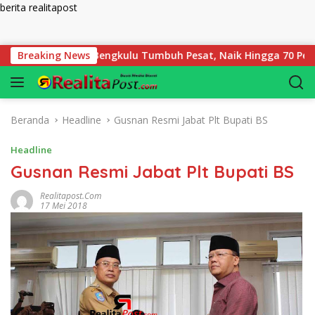
berita realitapost
Langsung ke konten
 Pegadaian Bengkulu Tumbuh Pesat, Naik Hingga 70 Persen Seja
Breaking News
Beranda
Headline
Gusnan Resmi Jabat Plt Bupati BS
Headline
Gusnan Resmi Jabat Plt Bupati BS
Realitapost.com
17 Mei 2018