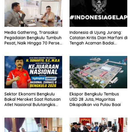
Media Gathering, Transaksi
Indonesia di Ujung Jurang:
Pegadaian Bengkulu Tumbuh
Catatan Kritis Dian Marfani di
Pesat, Naik Hingga 70 Persen
Tengah Acaman Badai
Sejak Januari
Ekonomi
Sektor Ekonomi Bengkulu
Ekspor Bengkulu Tembus
Bakal Meroket Saat Ratusan
USD 28 Juta, Mayoritas
Atlet Nasional Bulutangkis
Dikapalkan via Pulau Baai
Ikuti SIRNAS B