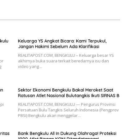
kulu
Keluarga YS Angkat Bicara: Kami Terpukul,
Jangan Hakimi Sebelum Ada Klarifikasi
REALITAPOST.COM, BENGKULU – Keluarga besar YS
or
akhirnya buka suara terkait beredarnya isu dan
g
video yang…
an
Sektor Ekonomi Bengkulu Bakal Meroket Saat
Ratusan Atlet Nasional Bulutangkis Ikuti SIRNAS B
pi
REALITAPOST.COM, BENGKULU — Pengurus Provinsi
Persatuan Bulu Tangkis Seluruh Indonesia (Pengprov
PBSI) Bengkulu akan menggelar…
ritas
Bank Bengkulu All In Dukung Olahraga! Proteksi