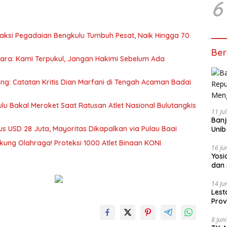
6
saksi Pegadaian Bengkulu Tumbuh Pesat, Naik Hingga 70
Ber
cara: Kami Terpukul, Jangan Hakimi Sebelum Ada
ang: Catatan Kritis Dian Marfani di Tengah Acaman Badai
u Bakal Meroket Saat Ratusan Atlet Nasional Bulutangkis
11 Ju
Banj
s USD 28 Juta, Mayoritas Dikapalkan via Pulau Baai
Unib
ukung Olahraga! Proteksi 1000 Atlet Binaan KONI
16 Ju
‎Yos
dan 
14 Ju
Lest
Prov
Gur
8 Jun