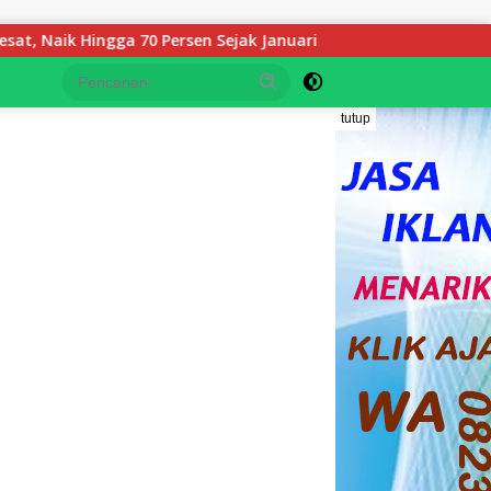
 70 Persen Sejak Januari
Keluarga YS Angkat Bicara: K
tutup