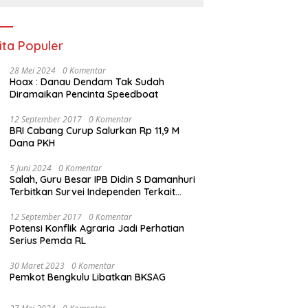
Ekonomi
ita Populer
28 Mei 2024
0 Komentar
Hoax : Danau Dendam Tak Sudah
Diramaikan Pencinta Speedboat
12 September 2017
0 Komentar
BRI Cabang Curup Salurkan Rp 11,9 M
Dana PKH
5 Juni 2024
0 Komentar
Salah, Guru Besar IPB Didin S Damanhuri
Terbitkan Survei Independen Terkait
Pilpres 2024
12 September 2017
0 Komentar
Potensi Konflik Agraria Jadi Perhatian
Serius Pemda RL
30 Maret 2023
0 Komentar
Pemkot Bengkulu Libatkan BKSAG