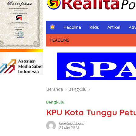
H
Headline
Kilas
Artikel
Adv
o
m
HEADLINE
e
Beranda
Bengkulu
Bengkulu
KPU Kota Tunggu Petu
Realitapost.com
23 Mei 2018