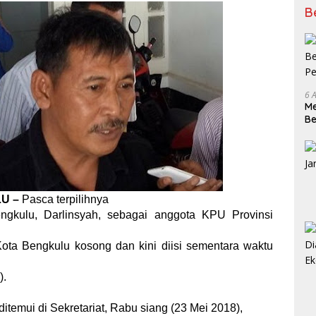
B
6 
Me
Be
Pe
U –
Pasca terpilihnya
gkulu, Darlinsyah, sebagai anggota KPU Provinsi
ota Bengkulu kosong dan kini diisi sementara waktu
).
ditemui di Sekretariat, Rabu siang (23 Mei 2018),