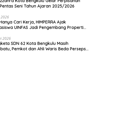
zzahra Kota Bengkulu Gelar Perpisahan
Pentas Seni Tahun Ajaran 2025/2026
i 2026
Hanya Cari Kerja, HIMPERRA Ajak
siswa UINFAS Jadi Pengembang Properti
dal
i 2026
keta SDN 62 Kota Bengkulu Masih
atu, Pemkot dan Ahli Waris Beda Persepsi
um