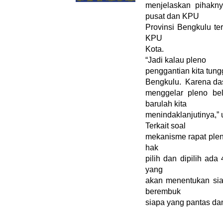
menjelaskan pihakn
pusat dan KPU
Provinsi Bengkulu te
KPU
Kota.
“Jadi kalau pleno
penggantian kita tung
Bengkulu.
Karena da
menggelar pleno be
barulah kita
menindaklanjutinya,” 
Terkait soal
mekanisme rapat plen
hak
pilih dan dipilih ad
yang
akan menentukan siap
berembuk
siapa yang pantas dan