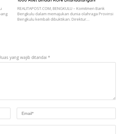
1000 Atlet Binaan KONI Ditandatangani
u
REALITAPOST.COM, BENGKULU – Komitmen Bank
bang
Bengkulu dalam memajukan dunia olahraga Provinsi
Bengkulu kembali dibuktikan. Direktur…
Ruas yang wajib ditandai
*