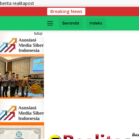
Langsung
berita realitapost
ke
Breaking News
Media Gathe
konten
Beranda
Indeks
tutup