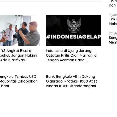
TK A
dan 
3 Jun
Tak 
Maha
Han
20 Me
Seng
Memb
Huk
 YS Angkat Bicara:
Indonesia di Ujung Jurang:
pukul, Jangan Hakimi
Catatan Kritis Dian Marfani di
Ada Klarifikasi
Tengah Acaman Badai
Ekonomi
Bengkulu Tembus USD
Bank Bengkulu All In Dukung
 Mayoritas Dikapalkan
Olahraga! Proteksi 1000 Atlet
u Baai
Binaan KONI Ditandatangani