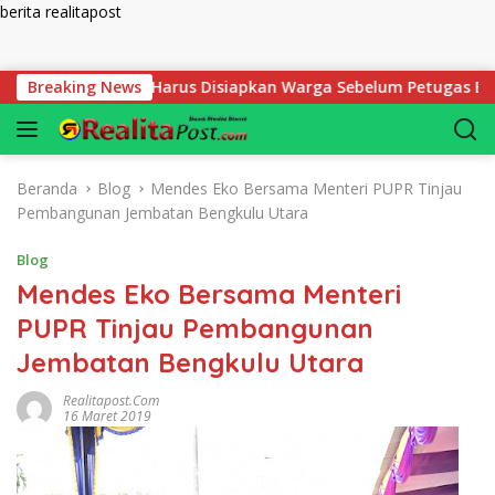
berita realitapost
Langsung ke konten
t Mutlak yang Harus Disiapkan Warga Sebelum Petugas BPN Uku
Breaking News
Beranda
Blog
Mendes Eko Bersama Menteri PUPR Tinjau
Pembangunan Jembatan Bengkulu Utara
Blog
Mendes Eko Bersama Menteri
PUPR Tinjau Pembangunan
Jembatan Bengkulu Utara
Realitapost.com
16 Maret 2019