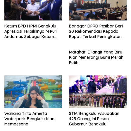
Ketum BPD HIPMI Bengkulu
Banggar DPRD Pesibar Beri
Apresiasi Terpilihnya M Puri
20 Rekomendasi Kepada
Andamas Sebagai Ketum
Bupati Terkait Peningkatan
BPD Sumsel
PAD Percepatan
Pembangunan
Matahari Dilangit Yang Biru
Kian Menerangi Bumi Merah
Putih
Wahana Tirta Amerta
STIA Bengkulu Wisudakan
Waterpark Bengkulu Kian
425 Orang, Ini Pesan
Mempesona
Gubernur Bengkulu