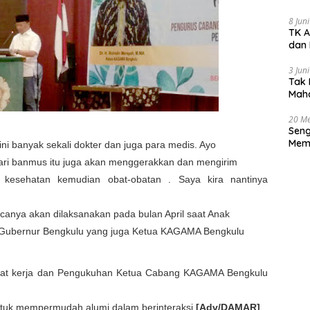
Gur
8 Jun
TK A
dan 
3 Jun
Tak 
Maha
Han
20 Me
Seng
Memb
ni banyak sekali dokter dan juga para medis. Ayo
Huk
dari banmus itu juga akan menggerakkan dan mengirim
 kesehatan kemudian obat-obatan . Saya kira nantinya
ncanya akan dilaksanakan pada bulan April saat Anak
Plt Gubernur Bengkulu yang juga Ketua KAGAMA Bengkulu
pat kerja dan Pengukuhan Ketua Cabang KAGAMA Bengkulu
tuk mempermudah alumi dalam berinteraksi.
[Adv/DAMAR]