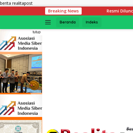
Langsung
berita realitapost
ke
Breaking News
Resmi Diluncurkan! Ini Syarat Mut
konten
Beranda
Indeks
tutup