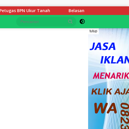
ah
Belasan Tahun Mengabdi Gaji di Bawah UMP, 3 Guru
tutup