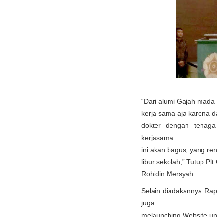
“Dari alumi Gajah mada i
kerja sama aja karena 
dokter dengan tenaga
kerjasama
ini akan bagus, yang re
libur sekolah,” Tutup 
Rohidin Mersyah.
Selain diadakannya Ra
juga
melaunching Website un