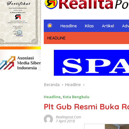
H
Headline
Kilas
Artikel
Adv
o
m
HEADLINE
e
Beranda
Headline
Headline
,
Kota Bengkulu
Plt Gub Resmi Buka 
Realitapost.com
7 April 2018