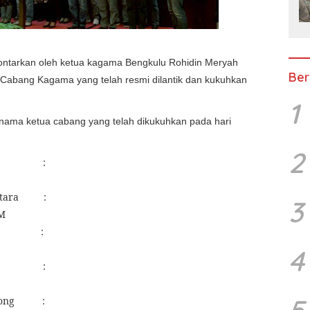
lontarkan oleh ketua kagama Bengkulu Rohidin Meryah
Ber
Cabang Kagama yang telah resmi dilantik dan kukuhkan
1
-nama ketua cabang yang telah dikukuhkan pada hari
2
:
tara
:
3
MM
:
4
:
5
ong
: