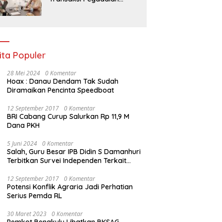
Bengkulu Tumbuh Pesat,
Naik Hingga 70 Persen
Sejak Januari
ita Populer
28 Mei 2024
0 Komentar
Hoax : Danau Dendam Tak Sudah
Diramaikan Pencinta Speedboat
12 September 2017
0 Komentar
BRI Cabang Curup Salurkan Rp 11,9 M
Dana PKH
5 Juni 2024
0 Komentar
Salah, Guru Besar IPB Didin S Damanhuri
Terbitkan Survei Independen Terkait
Pilpres 2024
12 September 2017
0 Komentar
Potensi Konflik Agraria Jadi Perhatian
Serius Pemda RL
30 Maret 2023
0 Komentar
Pemkot Bengkulu Libatkan BKSAG