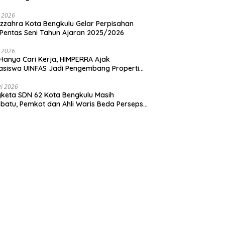
u Utama
i 2026
zzahra Kota Bengkulu Gelar Perpisahan
Pentas Seni Tahun Ajaran 2025/2026
i 2026
Hanya Cari Kerja, HIMPERRA Ajak
siswa UINFAS Jadi Pengembang Properti
dal
i 2026
keta SDN 62 Kota Bengkulu Masih
atu, Pemkot dan Ahli Waris Beda Persepsi
um