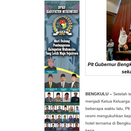
Plt Gubernur Ben
sek
BENGKULU –
Setelah te
menjadi Ketua Keluarga
beberapa waktu lalu, Pl
resmi mengukuhkan kepe
hotel ternama di Bengkul
kerja.