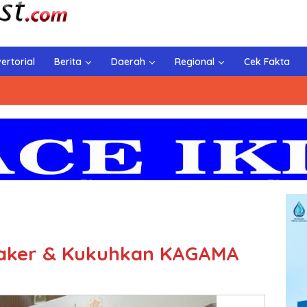
ertorial
Berita
Daerah
Regional
Cek Fakta
Raker & Kukuhkan KAGAMA