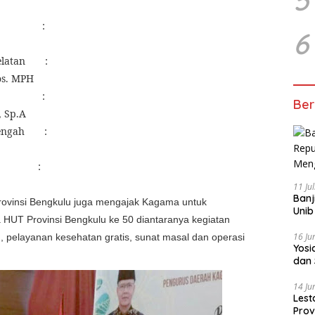
:
6
latan
:
os. MPH
:
Ber
, Sp.A
engah
:
:
11 Ju
Banj
 Provinsi Bengkulu juga mengajak Kagama untuk
Unib
 HUT Provinsi Bengkulu ke 50 diantaranya kegiatan
16 Ju
 pelayanan kesehatan gratis, sunat masal dan operasi
‎Yos
dan 
14 Ju
Lest
Prov