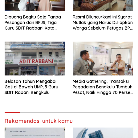
Dibuang Begitu Saja Tanpa
Resmi Diluncurkan! Ini Syarat
Pesangon dan BPJS, Tiga
Mutlak yang Harus Disiapkan
Guru SDIT Rabbani Kota
Warga Sebelum Petugas BPN
Bengkulu Resmi Laporkan
Ukur Tanah
Ketua Yayasan
Belasan Tahun Mengabdi
Media Gathering, Transaksi
Gaji di Bawah UMP, 3 Guru
Pegadaian Bengkulu Tumbuh
SDIT Rabani Bengkulu
Pesat, Naik Hingga 70 Persen
Dipecat Tanpa Pesangon!
Sejak Januari
Rekomendasi untuk kamu