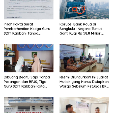
Inilah Fakta Surat
Korupsi Bank Raya di
Pemberhentian Ketiga Guru
Bengkulu : Negara Tuntut
SDIT Rabbani Tanpa
Ganti Rugi Rp 58,8 Milliar,
Pesangon dan BPJS
Hukuman Pelaku Resmi
Ketenagakerjaan
Diperberat!
Dibuang Begitu Saja Tanpa
Resmi Diluncurkan! Ini Syarat
Pesangon dan BPJS, Tiga
Mutlak yang Harus Disiapkan
Guru SDIT Rabbani Kota
Warga Sebelum Petugas BPN
Bengkulu Resmi Laporkan
Ukur Tanah
Ketua Yayasan