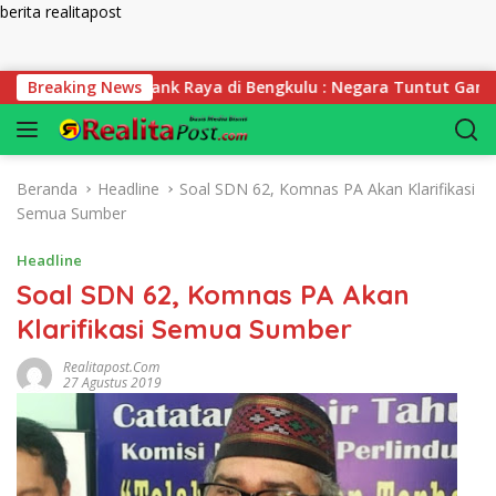
berita realitapost
Langsung ke konten
Korupsi Bank Raya di Bengkulu : Negara Tuntut Ganti Rugi Rp 
Breaking News
Beranda
Headline
Soal SDN 62, Komnas PA Akan Klarifikasi
Semua Sumber
Headline
Soal SDN 62, Komnas PA Akan
Klarifikasi Semua Sumber
Realitapost.com
27 Agustus 2019