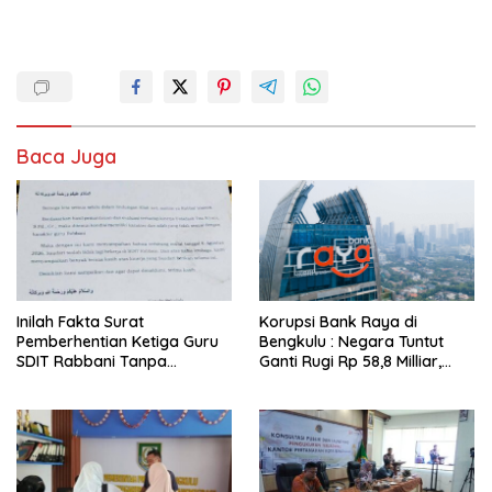
Baca Juga
Inilah Fakta Surat
Korupsi Bank Raya di
Pemberhentian Ketiga Guru
Bengkulu : Negara Tuntut
SDIT Rabbani Tanpa
Ganti Rugi Rp 58,8 Milliar,
Pesangon dan BPJS
Hukuman Pelaku Resmi
Ketenagakerjaan
Diperberat!