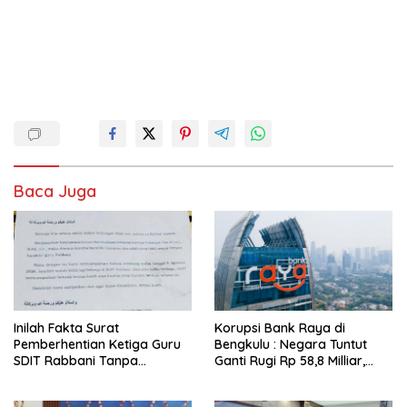
Baca Juga
Inilah Fakta Surat
Korupsi Bank Raya di
Pemberhentian Ketiga Guru
Bengkulu : Negara Tuntut
SDIT Rabbani Tanpa
Ganti Rugi Rp 58,8 Milliar,
Pesangon dan BPJS
Hukuman Pelaku Resmi
Ketenagakerjaan
Diperberat!