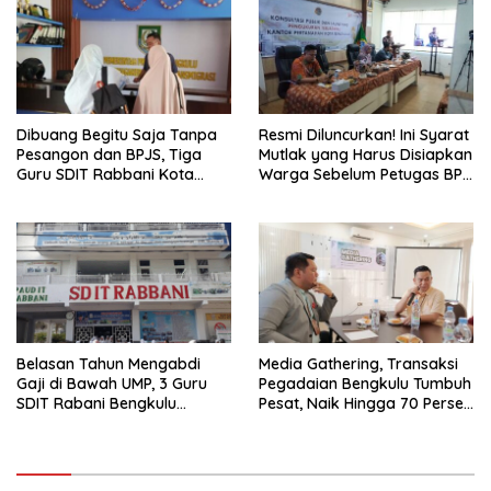
Dibuang Begitu Saja Tanpa
Resmi Diluncurkan! Ini Syarat
Pesangon dan BPJS, Tiga
Mutlak yang Harus Disiapkan
Guru SDIT Rabbani Kota
Warga Sebelum Petugas BPN
Bengkulu Resmi Laporkan
Ukur Tanah
Ketua Yayasan
Belasan Tahun Mengabdi
Media Gathering, Transaksi
Gaji di Bawah UMP, 3 Guru
Pegadaian Bengkulu Tumbuh
SDIT Rabani Bengkulu
Pesat, Naik Hingga 70 Persen
Dipecat Tanpa Pesangon!
Sejak Januari