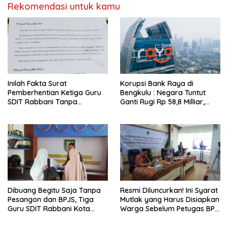
Rekomendasi untuk kamu
Inilah Fakta Surat
Korupsi Bank Raya di
Pemberhentian Ketiga Guru
Bengkulu : Negara Tuntut
SDIT Rabbani Tanpa
Ganti Rugi Rp 58,8 Milliar,
Pesangon dan BPJS
Hukuman Pelaku Resmi
Ketenagakerjaan
Diperberat!
Dibuang Begitu Saja Tanpa
Resmi Diluncurkan! Ini Syarat
Pesangon dan BPJS, Tiga
Mutlak yang Harus Disiapkan
Guru SDIT Rabbani Kota
Warga Sebelum Petugas BPN
Bengkulu Resmi Laporkan
Ukur Tanah
Ketua Yayasan