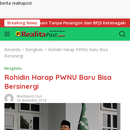
berita realitapost
Langsung ke konten
ru SDIT Rabbani Tanpa Pesangon dan BPJS Ketenagakerjaan
Breaking News
Beranda
Bengkulu
Rohidin Harap PWNU Baru Bisa
Bersinergi
Bengkulu
Rohidin Harap PWNU Baru Bisa
Bersinergi
Realitapost.com
16 November 2018