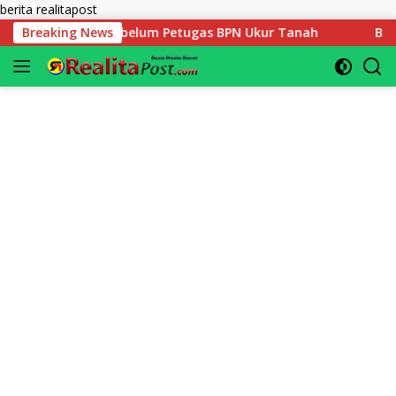
Langsung
berita realitapost
ke
Sebelum Petugas BPN Ukur Tanah
Breaking News
Belasan Tahun Mengab
konten