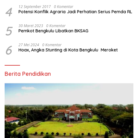
4
12 September 2017
0 Komentar
Potensi Konflik Agraria Jadi Perhatian Serius Pemda RL
5
30 Maret 2023
0 Komentar
Pemkot Bengkulu Libatkan BKSAG
6
27 Mei 2024
0 Komentar
Hoax, Angka Stunting di Kota Bengkulu Meroket
Berita Pendidikan