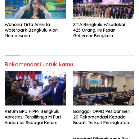
Wahana Tirta Amerta
STIA Bengkulu Wisudakan
Waterpark Bengkulu Kian
425 Orang, Ini Pesan
Mempesona
Gubernur Bengkulu
Rekomendasi untuk kamu
Ketum BPD HIPMI Bengkulu
Banggar DPRD Pesibar Beri
Apresiasi Terpilihnya M Puri
20 Rekomendasi Kepada
Andamas Sebagai Ketum
Bupati Terkait Peningkatan
BPD Sumsel
PAD Percepatan
Pembangunan
Matahari Dilangit Yang Biru