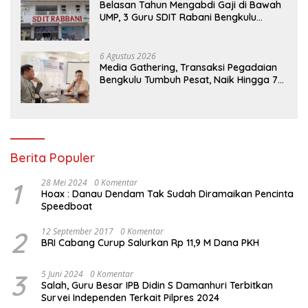
Belasan Tahun Mengabdi Gaji di Bawah
UMP, 3 Guru SDIT Rabani Bengkulu
Dipecat Tanpa Pesangon!
6 Agustus 2026
Media Gathering, Transaksi Pegadaian
Bengkulu Tumbuh Pesat, Naik Hingga 70
Persen Sejak Januari
Berita Populer
1
28 Mei 2024
0 Komentar
Hoax : Danau Dendam Tak Sudah Diramaikan Pencinta
Speedboat
2
12 September 2017
0 Komentar
BRI Cabang Curup Salurkan Rp 11,9 M Dana PKH
3
5 Juni 2024
0 Komentar
Salah, Guru Besar IPB Didin S Damanhuri Terbitkan
Survei Independen Terkait Pilpres 2024