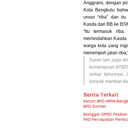
Anggraini, dengan j
Kota Bengkulu bah
unsur “riba” dan it
Kasda dari BB ke BSM
“Itu termasuk riba
memindahkan Kasda d
warga kota yang ingin
menempuh jalan riba,” 
Saran lain juga di
kemampuan APBD P
setiap tahunnya. J
banyak manfaat da
Berita Terkait
Ketum BPD HIPMI Bengk
BPD Sumsel
Banggar DPRD Pesibar 
PAD Percepatan Pemb