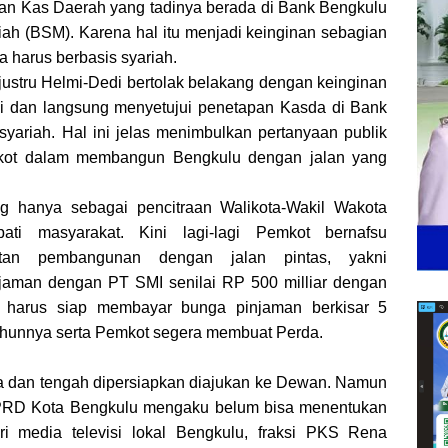
n Kas Daerah yang tadinya berada di Bank Bengkulu
iah (BSM). Karena hal itu menjadi keinginan sebagian
 harus berbasis syariah.
 justru Helmi-Dedi bertolak belakang dengan keinginan
ni dan langsung menyetujui penetapan Kasda di Bank
syariah. Hal ini jelas menimbulkan pertanyaan publik
ot dalam membangun Bengkulu dengan jalan yang
ing hanya sebagai pencitraan Walikota-Wakil Wakota
ati masyarakat. Kini lagi-lagi Pemkot bernafsu
atan pembangunan dengan jalan pintas, yakni
aman dengan PT SMI senilai RP 500 milliar dengan
 harus siap membayar bunga pinjaman berkisar 5
ahunnya serta Pemkot segera membuat Perda.
a dan tengah dipersiapkan diajukan ke Dewan. Namun
DPRD Kota Bengkulu mengaku belum bisa menentukan
ari media televisi lokal Bengkulu, fraksi PKS Rena