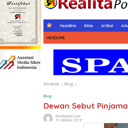
H
Headline
Kilas
Artikel
Adv
o
m
HEADLINE
e
Beranda
Blog
Blog
Dewan Sebut Pinjama
Realitapost.com
15 Oktober 2018