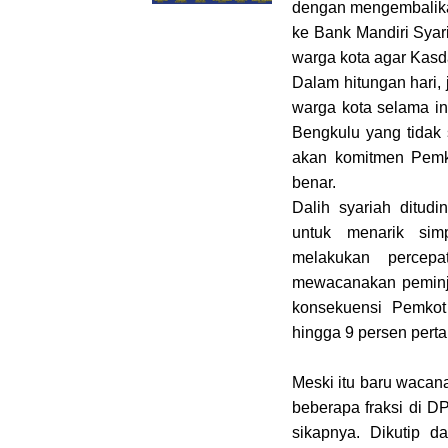
dengan mengembalika
ke Bank Mandiri Syar
warga kota agar Kasda
Dalam hitungan hari,
warga kota selama i
Bengkulu yang tidak 
akan komitmen Pemk
benar.
Dalih syariah ditud
untuk menarik simp
melakukan percep
mewacanakan peminj
konsekuensi Pemkot
hingga 9 persen pert
Meski itu baru wacan
beberapa fraksi di 
sikapnya. Dikutip d