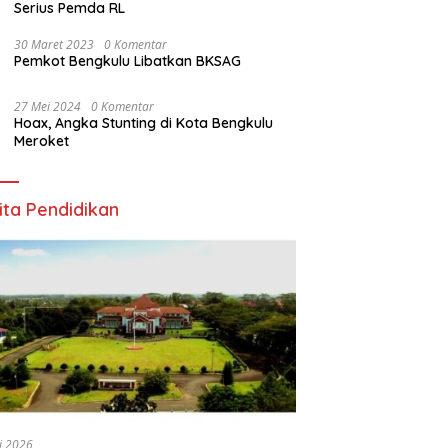
Serius Pemda RL
30 Maret 2023
0 Komentar
Pemkot Bengkulu Libatkan BKSAG
27 Mei 2024
0 Komentar
Hoax, Angka Stunting di Kota Bengkulu
Meroket
ita Pendidikan
li 2026