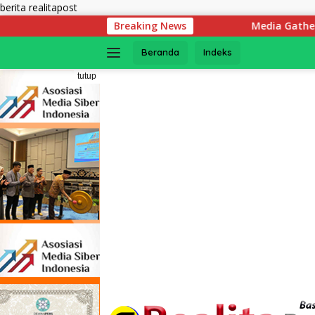
Langsung
berita realitapost
ke
Breaking News
Media Gathering, Transaksi Pegadaia
konten
Beranda
Indeks
tutup