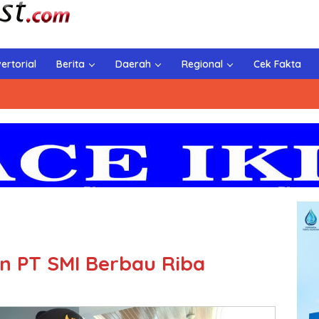
ertorial
Berita
Daerah
Regional
Cek Fakta
n PT SMI Berbau Riba