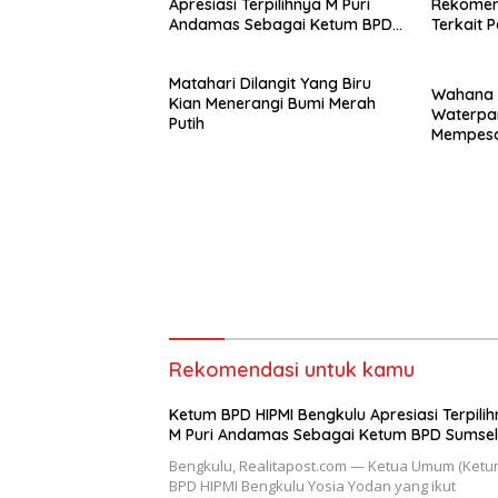
Apresiasi Terpilihnya M Puri
Rekomen
Andamas Sebagai Ketum BPD
Terkait 
Sumsel
Percepa
Matahari Dilangit Yang Biru
Wahana 
Kian Menerangi Bumi Merah
Waterpar
Putih
Mempes
Rekomendasi untuk kamu
Ketum BPD HIPMI Bengkulu Apresiasi Terpili
M Puri Andamas Sebagai Ketum BPD Sumsel
Bengkulu, Realitapost.com — Ketua Umum (Ketu
BPD HIPMI Bengkulu Yosia Yodan yang ikut