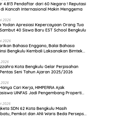
ir 4.813 Pendaftar dari 60 Negara ! Reputasi
 di Kancah Internasional Makin Menggema
ni 2026
ia Yodan Apresiasi Kepercayaan Orang Tua
Sambut 40 Siswa Baru EST School Bengkulu
ni 2026
arikan Bahasa Enggano, Balai Bahasa
insi Bengkulu Kembali Laksanakan Bimtek
u Utama
i 2026
zzahra Kota Bengkulu Gelar Perpisahan
Pentas Seni Tahun Ajaran 2025/2026
i 2026
Hanya Cari Kerja, HIMPERRA Ajak
siswa UINFAS Jadi Pengembang Properti
dal
i 2026
keta SDN 62 Kota Bengkulu Masih
atu, Pemkot dan Ahli Waris Beda Persepsi
um