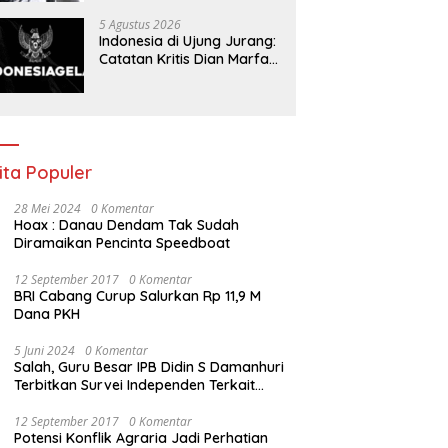
Ada Klarifikasi
5 Agustus 2026
Indonesia di Ujung Jurang:
Catatan Kritis Dian Marfani
di Tengah Acaman Badai
Ekonomi
ita Populer
28 Mei 2024
0 Komentar
Hoax : Danau Dendam Tak Sudah
Diramaikan Pencinta Speedboat
12 September 2017
0 Komentar
BRI Cabang Curup Salurkan Rp 11,9 M
Dana PKH
5 Juni 2024
0 Komentar
Salah, Guru Besar IPB Didin S Damanhuri
Terbitkan Survei Independen Terkait
Pilpres 2024
12 September 2017
0 Komentar
Potensi Konflik Agraria Jadi Perhatian