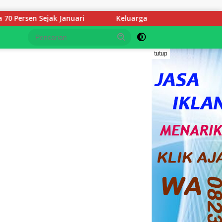
Keluarga YS Angkat Bicara: Kami Terpukul, Jangan Hak
tutup