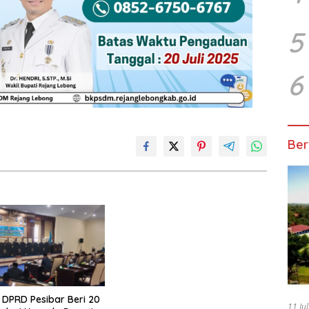
5
6
Ber
DPRD Pesibar Beri 20
11 Ju