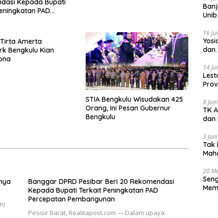
dasi Kepada Bupati
Banj
Peningkatan PAD
Unib
tan Pembangunan
16 Ju
‎Yos
Tirta Amerta
dan 
k Bengkulu Kian
ona
14 Ju
Lest
Prov
Gur
STIA Bengkulu Wisudakan 425
8 Jun
Orang, Ini Pesan Gubernur
TK A
Bengkulu
dan 
3 Jun
Tak 
Maha
Han
20 Me
Seng
hnya
Banggar DPRD Pesibar Beri 20 Rekomendasi
Memb
Kepada Bupati Terkait Peningkatan PAD
Huk
Percepatan Pembangunan
m)
Pesisir Barat, Realitapost.com — Dalam upaya