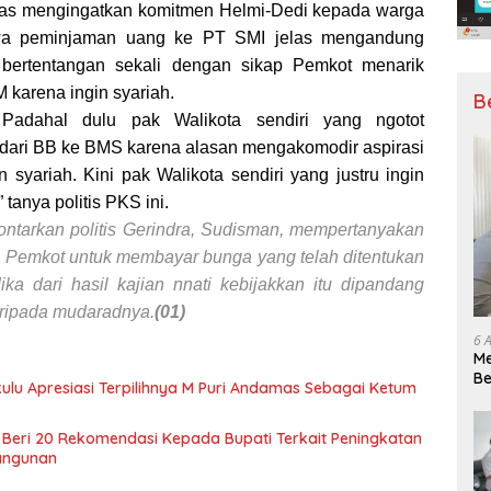
elas mengingatkan komitmen Helmi-Dedi kepada warga
wa peminjaman uang ke PT SMI jelas mengandung
u bertentangan sekali dengan sikap Pemkot menarik
 karena ingin syariah.
B
. Padahal dulu pak Walikota sendiri yang ngotot
ari BB ke BMS karena alasan mengakomodir aspirasi
 syariah. Kini pak Walikota sendiri yang justru ingin
tanya politis PKS ini.
lontarkan politis Gerindra, Sudisman, mempertanyakan
emkot untuk membayar bunga yang telah ditentukan
ika dari hasil kajian nnati kebijakkan itu dipandang
ripada mudaradnya.
(01)
6 
Me
Be
ulu Apresiasi Terpilihnya M Puri Andamas Sebagai Ketum
Pe
Beri 20 Rekomendasi Kepada Bupati Terkait Peningkatan
angunan