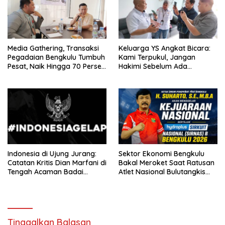
Media Gathering, Transaksi
Keluarga YS Angkat Bicara:
Pegadaian Bengkulu Tumbuh
Kami Terpukul, Jangan
Pesat, Naik Hingga 70 Persen
Hakimi Sebelum Ada
Sejak Januari
Klarifikasi
Indonesia di Ujung Jurang:
Sektor Ekonomi Bengkulu
Catatan Kritis Dian Marfani di
Bakal Meroket Saat Ratusan
Tengah Acaman Badai
Atlet Nasional Bulutangkis
Ekonomi
Ikuti SIRNAS B
Tinggalkan Balasan