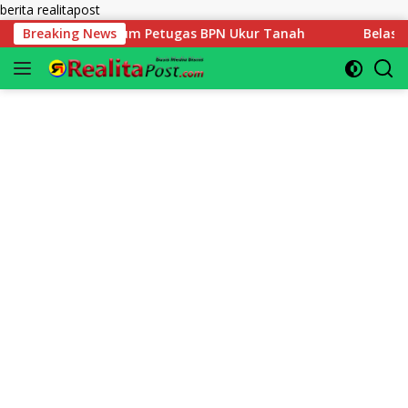
Langsung
berita realitapost
ke
um Petugas BPN Ukur Tanah
Breaking News
Belasan Tahun Mengabdi Ga
konten