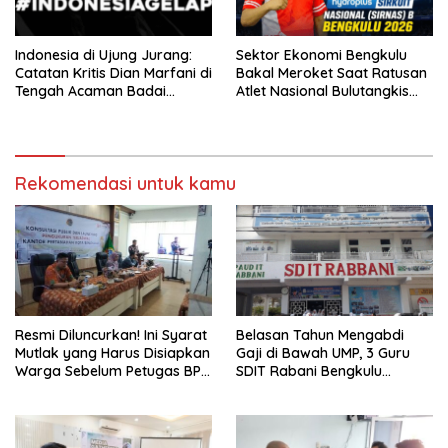
Indonesia di Ujung Jurang:
Sektor Ekonomi Bengkulu
Catatan Kritis Dian Marfani di
Bakal Meroket Saat Ratusan
Tengah Acaman Badai
Atlet Nasional Bulutangkis
Ekonomi
Ikuti SIRNAS B
Rekomendasi untuk kamu
Resmi Diluncurkan! Ini Syarat
Belasan Tahun Mengabdi
Mutlak yang Harus Disiapkan
Gaji di Bawah UMP, 3 Guru
Warga Sebelum Petugas BPN
SDIT Rabani Bengkulu
Ukur Tanah
Dipecat Tanpa Pesangon!