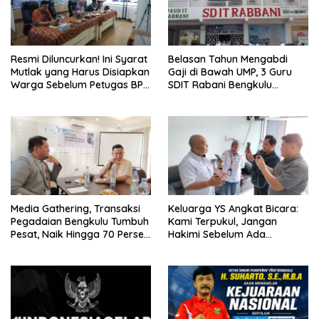
Resmi Diluncurkan! Ini Syarat
Belasan Tahun Mengabdi
Mutlak yang Harus Disiapkan
Gaji di Bawah UMP, 3 Guru
Warga Sebelum Petugas BPN
SDIT Rabani Bengkulu
Ukur Tanah
Dipecat Tanpa Pesangon!
Media Gathering, Transaksi
Keluarga YS Angkat Bicara:
Pegadaian Bengkulu Tumbuh
Kami Terpukul, Jangan
Pesat, Naik Hingga 70 Persen
Hakimi Sebelum Ada
Sejak Januari
Klarifikasi