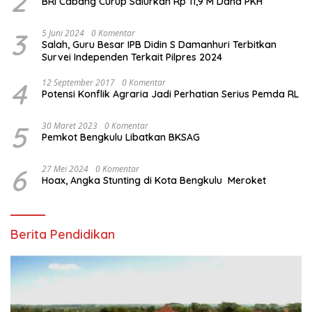
2
BRI Cabang Curup Salurkan Rp 11,9 M Dana PKH
3
5 Juni 2024
0 Komentar
Salah, Guru Besar IPB Didin S Damanhuri Terbitkan
Survei Independen Terkait Pilpres 2024
4
12 September 2017
0 Komentar
Potensi Konflik Agraria Jadi Perhatian Serius Pemda RL
5
30 Maret 2023
0 Komentar
Pemkot Bengkulu Libatkan BKSAG
6
27 Mei 2024
0 Komentar
Hoax, Angka Stunting di Kota Bengkulu Meroket
Berita Pendidikan