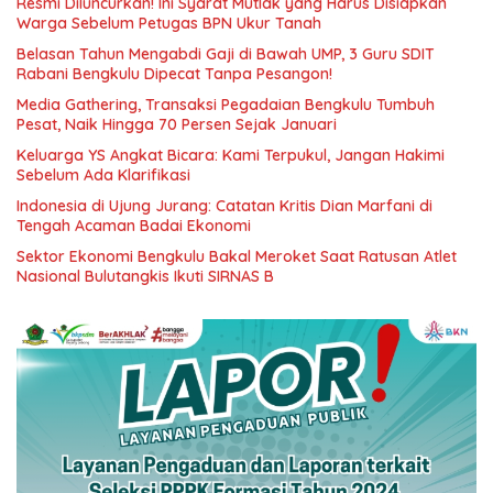
Resmi Diluncurkan! Ini Syarat Mutlak yang Harus Disiapkan
Warga Sebelum Petugas BPN Ukur Tanah
Belasan Tahun Mengabdi Gaji di Bawah UMP, 3 Guru SDIT
Rabani Bengkulu Dipecat Tanpa Pesangon!
Media Gathering, Transaksi Pegadaian Bengkulu Tumbuh
Pesat, Naik Hingga 70 Persen Sejak Januari
Keluarga YS Angkat Bicara: Kami Terpukul, Jangan Hakimi
Sebelum Ada Klarifikasi
Indonesia di Ujung Jurang: Catatan Kritis Dian Marfani di
Tengah Acaman Badai Ekonomi
Sektor Ekonomi Bengkulu Bakal Meroket Saat Ratusan Atlet
Nasional Bulutangkis Ikuti SIRNAS B