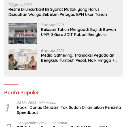
7 Agustus 2026
Resmi Diluncurkan! Ini Syarat Mutlak yang Harus
Disiapkan Warga Sebelum Petugas BPN Ukur Tanah
7 Agustus 2026
Belasan Tahun Mengabdi Gaji di Bawah
UMP, 3 Guru SDIT Rabani Bengkulu
Dipecat Tanpa Pesangon!
6 Agustus 2026
Media Gathering, Transaksi Pegadaian
Bengkulu Tumbuh Pesat, Naik Hingga 70
Persen Sejak Januari
Berita Populer
1
28 Mei 2024
0 Komentar
Hoax : Danau Dendam Tak Sudah Diramaikan Pencinta
Speedboat
12 September 2017
0 Komentar