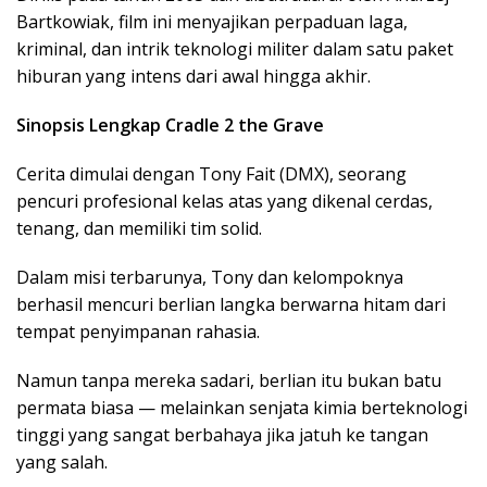
Bartkowiak
, film
ini
menyajikan
perpaduan
laga
,
kriminal
, dan
intrik
teknologi
militer
dalam
satu
paket
hiburan
yang
intens
dari
awal
hingga
akhir
.
Sinopsis
Lengkap
Cradle 2 the Grave
Cerita
dimulai
dengan
Tony Fait (DMX),
seorang
pencuri
profesional
kelas
atas
yang
dikenal
cerdas
,
tenang
, dan
memiliki
tim
solid.
Dalam
misi
terbarunya
, Tony dan
kelompoknya
berhasil
mencuri
berlian
langka
berwarna
hitam
dari
tempat
penyimpanan
rahasia
.
Namun
tanpa
mereka
sadari
, berlian itu bukan batu
permata biasa
— melainkan senjata kimia berteknologi
tinggi yang sangat berbahaya jika jatuh ke tangan
yang salah.