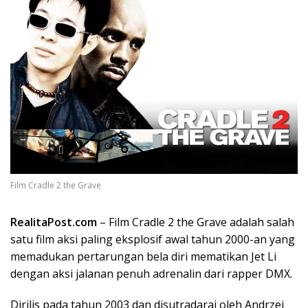
Film Cradle 2 the Grave
RealitaPost.com
–
Film Cradle 2 the Grave
adalah
salah
satu
film
aksi
paling
eksplosif
awal
tahun
2000-an yang
memadukan
pertarungan
bela
diri
mematikan
Jet Li
dengan
aksi
jalanan
penuh
adrenalin
dari
rapper DMX.
Dirilis
pada
tahun
2003 dan
disutradarai
oleh Andrzej