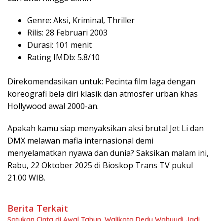
Genre:
Aksi
,
Kriminal
, Thriller
Rilis
: 28
Februari
2003
Durasi
: 101
menit
Rating IMDb: 5.8/10
Direkomendasikan
untuk
:
Pecinta
film
laga
dengan
koreografi
bela
diri
klasik
dan
atmosfer
urban
khas
Hollywood
awal
2000-an.
Apakah
kamu
siap
menyaksikan
aksi
brutal Jet Li dan
DMX
melawan
mafia
internasional
demi
menyelamatkan
nyawa
dan dunia? Saksikan malam ini,
Rabu, 22 Oktober 2025 di Bioskop Trans TV pukul
21.00 WIB.
Berita Terkait
Satukan Cinta di Awal Tahun, Walikota Dedy Wahyudi Jadi