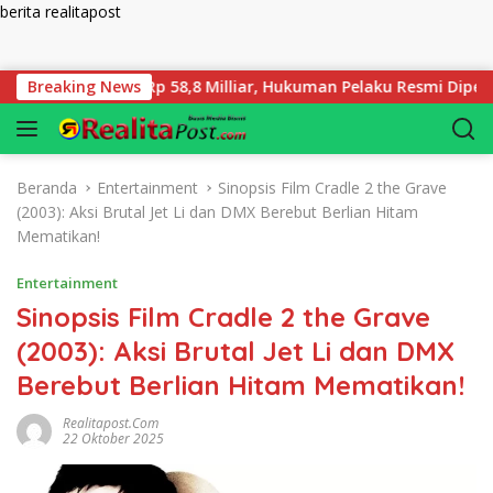
berita realitapost
Langsung ke konten
Ganti Rugi Rp 58,8 Milliar, Hukuman Pelaku Resmi Diperberat!
Breaking News
Beranda
Entertainment
Sinopsis Film Cradle 2 the Grave
(2003): Aksi Brutal Jet Li dan DMX Berebut Berlian Hitam
Mematikan!
Entertainment
Sinopsis Film Cradle 2 the Grave
(2003): Aksi Brutal Jet Li dan DMX
Berebut Berlian Hitam Mematikan!
Realitapost.com
22 Oktober 2025