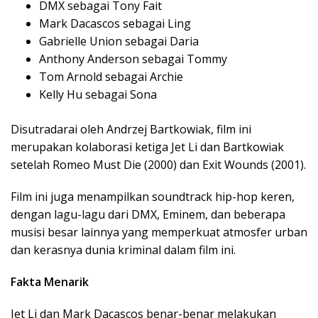
DMX sebagai Tony Fait
Mark Dacascos sebagai Ling
Gabrielle Union sebagai Daria
Anthony Anderson sebagai Tommy
Tom Arnold sebagai Archie
Kelly Hu sebagai Sona
Disutradarai
oleh Andrzej
Bartkowiak
, film
ini
merupakan
kolaborasi
ketiga
Jet Li dan
Bartkowiak
setelah
Romeo Must Die (2000) dan Exit Wounds (2001).
Film
ini
juga
menampilkan
soundtrack hip-hop
keren
,
dengan
lagu-lagu
dari
DMX, Eminem, dan
beberapa
musisi
besar
lainnya
yang
memperkuat
atmosfer
urban
dan
kerasnya
dunia
kriminal
dalam
film
ini
.
Fakta
Menarik
Jet Li dan Mark Dacascos
benar-benar
melakukan