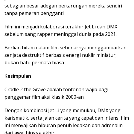
sebagian
besar
adegan
pertarungan
mereka
sendiri
tanpa
pemeran
pengganti
.
Film
ini
menjadi
kolaborasi
terakhir
Jet Li dan DMX
sebelum
sang rapper
meninggal
dunia pada 2021.
Berlian
hitam
dalam
film
sebenarnya
menggambarkan
senjata
destruktif
berbasis
energi
nuklir
miniatur
,
bukan
batu
permata
biasa
.
Kesimpulan
Cradle 2 the Grave
adalah
tontonan
wajib
bagi
penggemar
film
aksi
klasik
2000-an.
Dengan
kombinasi
Jet Li yang
memukau
, DMX yang
karismatik
,
serta
jalan
cerita
yang
cepat
dan
intens
, film
ini
menyajikan
hiburan
penuh
ledakan
dan adrenalin
dari
awal
hingga
akhir
.