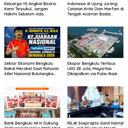
Keluarga YS Angkat Bicara:
Indonesia di Ujung Jurang:
Kami Terpukul, Jangan
Catatan Kritis Dian Marfani di
Hakimi Sebelum Ada
Tengah Acaman Badai
Klarifikasi
Ekonomi
Sektor Ekonomi Bengkulu
Ekspor Bengkulu Tembus
Bakal Meroket Saat Ratusan
USD 28 Juta, Mayoritas
Atlet Nasional Bulutangkis
Dikapalkan via Pulau Baai
Ikuti SIRNAS B
Bank Bengkulu All In Dukung
RSJK Soeprapto Ganti Nama!