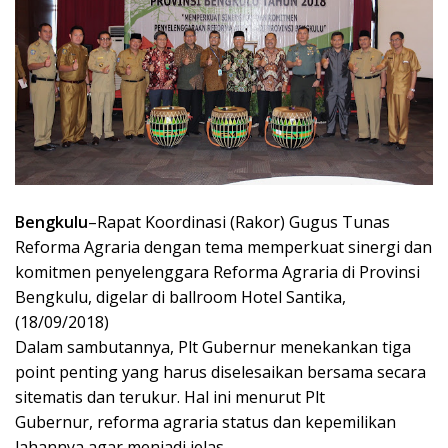
Bengkulu
–
Ra
pat Koordinasi
(
Rakor
)
Gugus Tunas
Reforma Agraria
dengan
tema memperkuat sinergi dan
komitmen penyelenggara Reforma Agraria di Provinsi
Bengkulu, digelar di ballroom Hotel Santika
,
(18/09/2018)
Dalam sambutannya
,
Plt Gubernur menekankan tiga
point penting yang harus diselesaikan bersama secara
sitematis dan terukur
. Hal ini menurut Plt
Gubernur,
reforma agraria status dan kepemilikan
lahan
nya agar
menjadi jelas
.