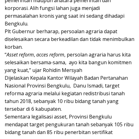
pemerintah maupun anatara pemerintah dan
korporasi. Alih fungsi lahan juga menjadi
permasalahan kronis yang saat ini s
e
dang dihadapi
Bengkulu.
Plt Gubernur berharap, persoalan agraria dapat
diselesaikan secara berkeadilan dan tidak menimbulkan
korban.
“
Asset reform
,
acces reform
, persolan agraria harus kita
selesaikan bersama-sama, ayo kita bangun komitmen
yang kuat
,
” ujar Rohidin Mersyah
Dijelaskan Kepala Kantor Wilayah Badan Pertanahan
Nasional Provinsi Bengkulu, Danu Ismadi
,
target
reforma agraria melalui kegiatan redistribusi tanah
tahun 2018
,
sebanyak 10 ribu bidang tanah yang
tersebar di 6 kabupaten
.
Sementara legalisasi asset, Provinsi Bengkulu
mendapat target pengukuran tanah sebanyak 105 ribu
bidang tanah dan 85 ribu penerbitan sertifikat