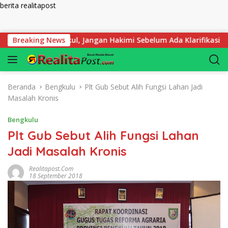
berita realitapost
Langsung ke konten
 Kami Terpukul, Jangan Hakimi Sebelum Ada Klarifikasi
Breaking News
Beranda
Bengkulu
Plt Gub Sebut Alih Fungsi Lahan Jadi
Masalah Kronis
Bengkulu
Plt Gub Sebut Alih Fungsi Lahan
Jadi Masalah Kronis
Realitapost.com
18 September 2018