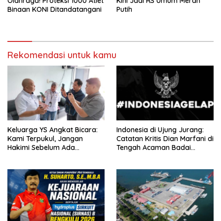
Olahraga! Proteksi 1000 Atlet
Kini Jadi RS Umum Merah
Binaan KONI Ditandatangani
Putih
Rekomendasi untuk kamu
Keluarga YS Angkat Bicara:
Indonesia di Ujung Jurang:
Kami Terpukul, Jangan
Catatan Kritis Dian Marfani di
Hakimi Sebelum Ada
Tengah Acaman Badai
Klarifikasi
Ekonomi